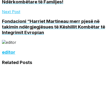
Ndërkombëtare të Familjes!
Next Post
Fondacioni “Harriet Martineau merr pjesë në
takimin ndërgjegjësues të Këshillit Kombëtar të
Integrimit Evropian
editor
Related
Posts