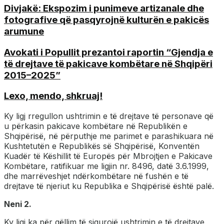
Divjakë: Ekspozim i punimeve artizanale dhe
fotografive që pasqyrojnë kulturën e pakicës
arumune
Avokati i Popullit prezantoi raportin “Gjendja e
të drejtave të pakicave kombëtare në Shqipëri
2015–2025”
Lexo, mendo, shkruaj!
Ky ligj rregullon ushtrimin e të drejtave të personave që
u përkasin pakicave kombëtare në Republikën e
Shqipërisë, në përputhje me parimet e parashikuara në
Kushtetutën e Republikës së Shqipërisë, Konventën
Kuadër të Këshillit të Europës për Mbrojtjen e Pakicave
Kombëtare, ratifikuar me ligjin nr. 8496, datë 3.6.1999,
dhe marrëveshjet ndërkombëtare në fushën e të
drejtave të njeriut ku Republika e Shqipërisë është palë.
Neni 2.
Ky ligj ka për qëllim të sigurojë ushtrimin e të drejtave