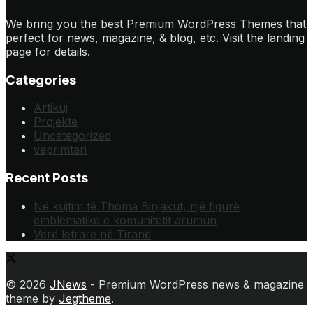
We bring you the best Premium WordPress Themes that
perfect for news, magazine, & blog, etc. Visit the landing
page for details.
Categories
Artikuj
Projekte
Uncategorized
veprimtari
Recent Posts
Në kujtim të Thoma Binjakut, një figurë
emblematike e komunitetit arumun
Verë letrare në Tiranë
© 2026
JNews
- Premium WordPress news & magazine
theme by
Jegtheme
.