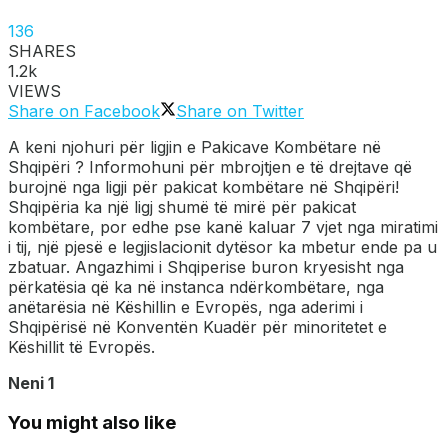
136
SHARES
1.2k
VIEWS
Share on Facebook
Share on Twitter
A keni njohuri për ligjin e Pakicave Kombëtare në
Shqipëri ? Informohuni për mbrojtjen e të drejtave që
burojnë nga ligji për pakicat kombëtare në Shqipëri!
Shqipëria ka një ligj shumë të mirë për pakicat
kombëtare, por edhe pse kanë kaluar 7 vjet nga miratimi
i tij, një pjesë e legjislacionit dytësor ka mbetur ende pa u
zbatuar. Angazhimi i Shqiperise buron kryesisht nga
përkatësia që ka në instanca ndërkombëtare, nga
anëtarësia në Këshillin e Evropës, nga aderimi i
Shqipërisë në Konventën Kuadër për minoritetet e
Këshillit të Evropës.
Neni 1
You might also like