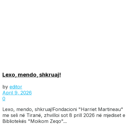
Lexo, mendo, shkruaj!
by
editor
April 9, 2026
0
Lexo, mendo, shkruaj!Fondacioni "Harriet Martineau"
me seli në Tiranë, zhvilloi sot 8 prill 2026 në mjediset e
Bibliotekës "Moikom Zeqo"...