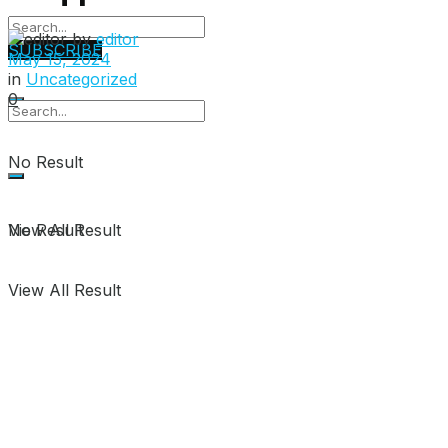
by
editor
SUBSCRIBE
May 15, 2024
in
Uncategorized
0
No Result
View All Result
No Result
View All Result