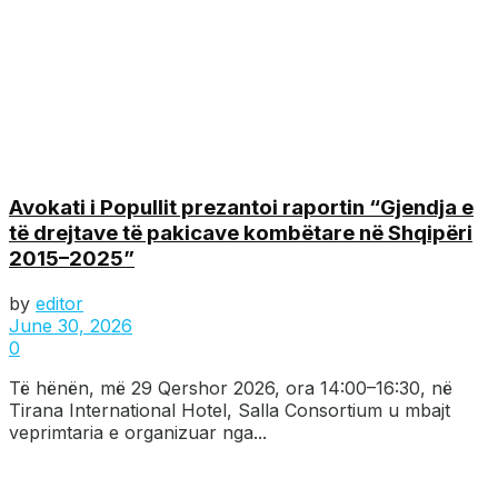
Avokati i Popullit prezantoi raportin “Gjendja e
të drejtave të pakicave kombëtare në Shqipëri
2015–2025”
by
editor
June 30, 2026
0
Të hënën, më 29 Qershor 2026, ora 14:00–16:30, në
Tirana International Hotel, Salla Consortium u mbajt
veprimtaria e organizuar nga...