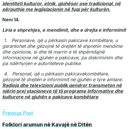
identiteti kulturor, etnik, gjuhësor ose tradicional, në
përputhje me legjislacionin në fuqi për kulturën.
Neni 14.
Liria e shprehjes, e mendimit, dhe e drejta e informimit
1. Personave, që u përkasin pakicave kombëtare, u
garantohet dhe gëzojnë të drejtën të shprehin mendime
dhe opinione, si dhe të marrin e të shpërndajnë
informacione në gjuhën e pakicave, pa diskriminim dhe
pa ndërhyrjen e autoriteteve publike.
4. Personat, që u përkasin pakicavekombëtare,
gëzojnë të drejtën e informimit në gjuhën e tyre amtare.
Radioja dhe televizioni publik qendror transmeton në
njërin prej stacioneve të tij programe informative dhe
kulturore në gjuhën e pakicave kombëtare
.
Previous Post
Folklori arumun në Kavajë në Ditën