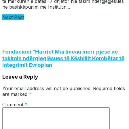
te merkuren e dates 17 dhjetor një takim ndërgjegjësues
në bashkëpunim me Institutin...
Next Post
Fondacioni “Harriet Martineau merr pjesë në
takimin ndërgjegjësues të Këshillit Kombëtar të
Integrimit Evropian
Leave a Reply
Your email address will not be published.
Required fields
are marked
*
Comment
*