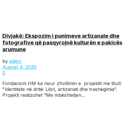
Divjakë: Ekspozim i punimeve artizanale dhe
fotografive që pasqyrojnë kulturën e pakicës
arumune
by
editor
August 4, 2026
0
Fondacioni HM ka nisur zhvillimin e projektit me titull:
"Identitete në dritë: Libri, artizanati dhe trashëgimia”.
Projekti realizohet “Me mbështetjen...