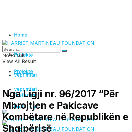
Home
Home
Projekte
No Result
View All Result
Projekte
veprimtari
veprimtari
Nga Ligji nr. 96/2017 “Për
Rreth nesh
Mbrojtjen e Pakicave
Rreth nesh
Kombëtare në Republikën e
Shqipërisë