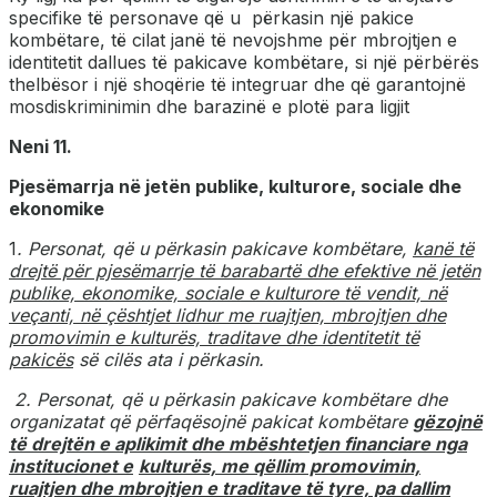
specifike të personave që u përkasin një pakice
kombëtare, të cilat janë të nevojshme për mbrojtjen e
identitetit dallues të pakicave kombëtare, si një përbërës
thelbësor i një shoqërie të integruar dhe që garantojnë
mosdiskriminimin dhe barazinë e plotë para ligjit
Neni 11.
Pjesëmarrja në jetën publike, kulturore, sociale dhe
ekonomike
1
. Personat, që u përkasin pakicave kombëtare,
kanë të
drejtë për pjesëmarrje të barabartë dhe efektive në jetën
publike, ekonomike, sociale e kulturore të vendit, në
veçanti, në çështjet lidhur me ruajtjen, mbrojtjen dhe
promovimin e kulturës, traditave dhe identitetit të
pakicës
së cilës ata i përkasin.
2. Personat, që u përkasin pakicave kombëtare dhe
organizatat që përfaqësojnë pakicat kombëtare
gëzojnë
të drejtën e aplikimit dhe mbështetjen financiare nga
institucionet e
kulturës, me qëllim promovimin,
ruajtjen dhe mbrojtjen e traditave të tyre, pa dallim