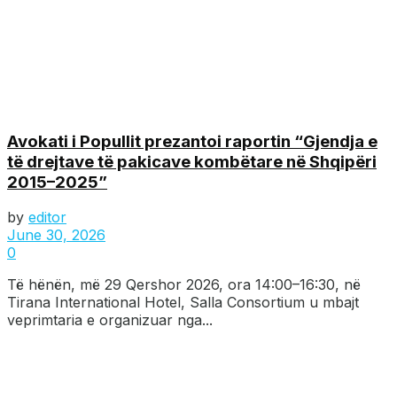
Avokati i Popullit prezantoi raportin “Gjendja e
të drejtave të pakicave kombëtare në Shqipëri
2015–2025”
by
editor
June 30, 2026
0
Të hënën, më 29 Qershor 2026, ora 14:00–16:30, në
Tirana International Hotel, Salla Consortium u mbajt
veprimtaria e organizuar nga...