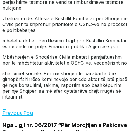
perjashtime tatimore ne vend te rimbursimeve tatimore
nuk jane
zbatuar ende. Aftësia e Këshillit Kombetar për Shoqërine
Civile per te shprehur prioritetet e OShC-ve në proceset
e politikeberjes
mbetet e dobet. Përditësimi i Ligjit pör Këshillin Kombëtar
është ende në pritje. Financimi publik i Agjencise pör
Mbështetjen e Shoqērise Civile mbetet i pamjaftueshm
pör te mb
ë
shtetur aktivitetet e OShC-ve, veçanérisht nö
shërbimet sociale. Për një shoqëri të barabartë dhe
githëpërfshirrëse kemi nevojë për cdo aktor të jetë pjesë
që nga konsultimi, takime, raportim apo bashkëpunim
për një Shqipëri sa më afër qytetarëve drejt rrugës së
integrimit.
Previous Post
Nga Ligji nr. 96/2017 “Për Mbrojtjen e Pakicave