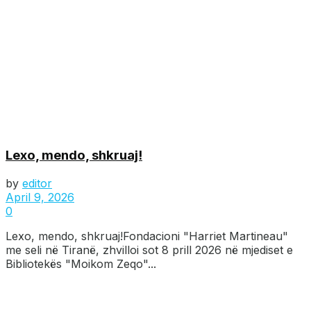
Lexo, mendo, shkruaj!
by
editor
April 9, 2026
0
Lexo, mendo, shkruaj!Fondacioni "Harriet Martineau"
me seli në Tiranë, zhvilloi sot 8 prill 2026 në mjediset e
Bibliotekës "Moikom Zeqo"...