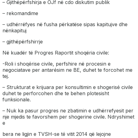
– Gjithëpërfshirja e OJf në cdo diskutim publik
– ⁠rekomandime
– ⁠udhërrëfyes në fusha përkatëse sipas kapitujve dhe
nënkapituj
–
⁠gjithëpërfshirrje
Në kuadër të Progres Raportit shoqëria civile:
-Roli i shoqérise civile, perfshire në procesin e
negociatave per antarésim ne BE, duhet te forcohet me
tej.
– Strukturat e krijuara per konsultimin e shogerisé civile
duhet te perforcohen dhe te behen plotesisht
funksionale.
– ⁠Nuk ka pasur progres ne zbatimin e udhërrefyesit per
nje mjedis te favorshem per shogerine civile. Ndryshimet
e
bera ne ligjin e TVSH-se té vitit 2014 që lejojne