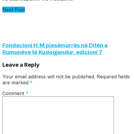
Next Post
Fondacioni H.M pjesëmarrës në Ditën e
Rumunëve të Kudogjendur, edicioni 7
Leave a Reply
Your email address will not be published.
Required fields
are marked
*
Comment
*