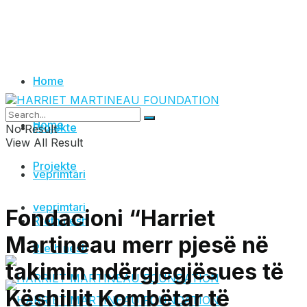
Home
Home
Projekte
No Result
View All Result
Projekte
veprimtari
veprimtari
Fondacioni “Harriet
Rreth nesh
Martineau merr pjesë në
Rreth nesh
takimin ndërgjegjësues të
Këshillit Kombëtar të