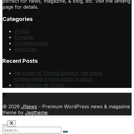
perfect for news, magazine, & blog, etc. Visit the landing
page for details.
Categories
Artikuj
Projekte
Uncategorized
veprimtari
Recent Posts
Në kujtim të Thoma Binjakut, një figurë
emblematike e komunitetit arumun
Verë letrare në Tiranë
© 2026
JNews
- Premium WordPress news & magazine
theme by
Jegtheme
.