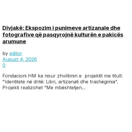
Divjakë: Ekspozim i punimeve artizanale dhe
fotografive që pasqyrojnë kulturën e pakicës
arumune
by
editor
August 4, 2026
0
Fondacioni HM ka nisur zhvillimin e projektit me titull:
"Identitete në dritë: Libri, artizanati dhe trashëgimia”.
Projekti realizohet “Me mbështetjen...