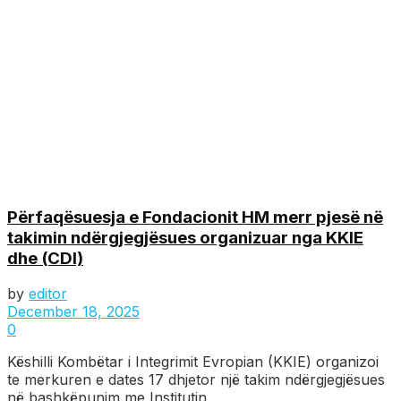
Përfaqësuesja e Fondacionit HM merr pjesë në
takimin ndërgjegjësues organizuar nga KKIE
dhe (CDI)
by
editor
December 18, 2025
0
Këshilli Kombëtar i Integrimit Evropian (KKIE) organizoi
te merkuren e dates 17 dhjetor një takim ndërgjegjësues
në bashkëpunim me Institutin...