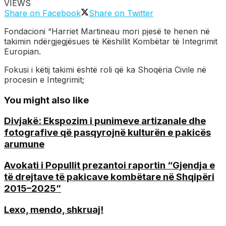
VIEWS
Share on Facebook
Share on Twitter
Fondacioni “Harriet Martineau mori pjesë te henen në
takimin ndërgjegjësues të Këshillit Kombëtar të Integrimit
Europian.
Fokusi i këtij takimi është roli që ka Shoqëria Civile në
procesin e Integrimit;
You might also like
Divjakë: Ekspozim i punimeve artizanale dhe
fotografive që pasqyrojnë kulturën e pakicës
arumune
Avokati i Popullit prezantoi raportin “Gjendja e
të drejtave të pakicave kombëtare në Shqipëri
2015–2025”
Lexo, mendo, shkruaj!