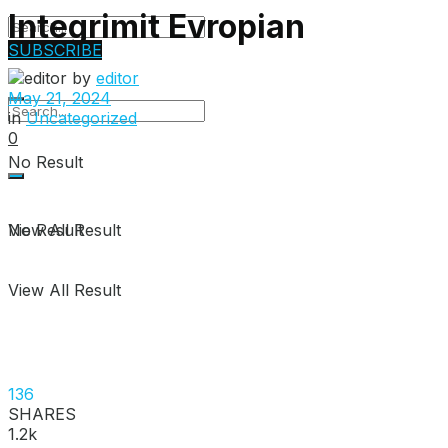
Integrimit Evropian
SUBSCRIBE
by
editor
May 21, 2024
in
Uncategorized
0
No Result
View All Result
No Result
View All Result
136
SHARES
1.2k