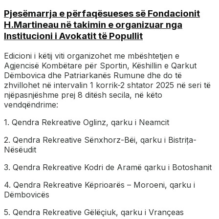
Pjesëmarrja e përfaqësueses së Fondacionit
H.Martineau në takimin e organizuar nga
Institucioni i Avokatit të Popullit
Edicioni i këtij viti
organizohet me mbështetjen e
Agjencisë Kombëtare për Sportin, Këshillin e Qarkut
Dëmbovica dhe Patriarkanës Rumune dhe do të
zhvillohet në intervalin 1 korrik-2 shtator 2025 në seri të
njëpasnjëshme prej 8 ditësh secila, në këto
vendqëndrime:
1. Qendra Rekreative Oglinz, qarku i Neamcit
2. Qendra Rekreative Sënxhorz-Bëi, qarku i Bistrița-
Nësëudit
3. Qendra Rekreative Kodri de Aramë qarku i Botoshanit
4. Qendra Rekreative Këprioarës – Moroeni, qarku i
Dëmbovicës
5. Qendra Rekreative Gëlëçiuk, qarku i Vrançeas