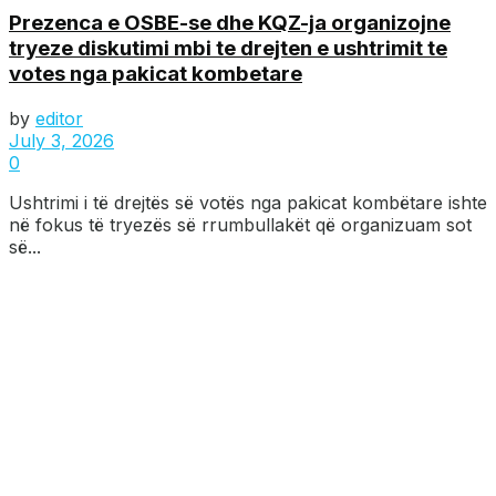
Prezenca e OSBE-se dhe KQZ-ja organizojne
tryeze diskutimi mbi te drejten e ushtrimit te
votes nga pakicat kombetare
by
editor
July 3, 2026
0
Ushtrimi i të drejtës së votës nga pakicat kombëtare ishte
në fokus të tryezës së rrumbullakët që organizuam sot
së...