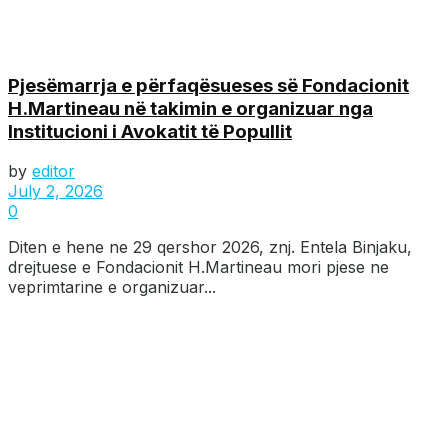
Pjesëmarrja e përfaqësueses së Fondacionit
H.Martineau në takimin e organizuar nga
Institucioni i Avokatit të Popullit
by
editor
July 2, 2026
0
Diten e hene ne 29 qershor 2026, znj. Entela Binjaku,
drejtuese e Fondacionit H.Martineau mori pjese ne
veprimtarine e organizuar...