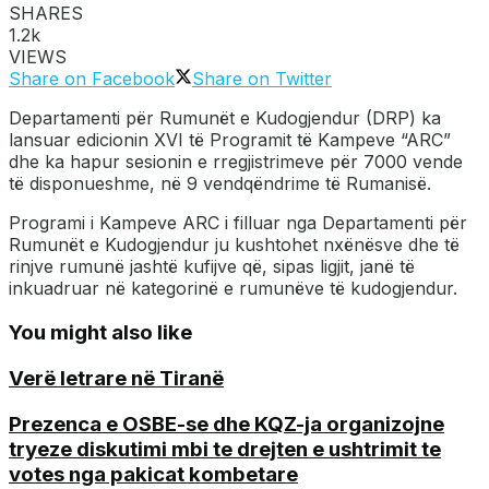
SHARES
1.2k
VIEWS
Share on Facebook
Share on Twitter
Departamenti për Rumunët e Kudogjendur (DRP) ka
lansuar edicionin XVI të Programit të Kampeve “ARC”
dhe ka hapur sesionin e rregjistrimeve për 7000 vende
të disponueshme, në 9 vendqëndrime të Rumanisë.
Programi i Kampeve ARC i filluar nga Departamenti për
Rumunët e Kudogjendur ju kushtohet nxënësve dhe të
rinjve rumunë jashtë kufijve që, sipas ligjit, janë të
inkuadruar në kategorinë e rumunëve të kudogjendur.
You might also like
Verë letrare në Tiranë
Prezenca e OSBE-se dhe KQZ-ja organizojne
tryeze diskutimi mbi te drejten e ushtrimit te
votes nga pakicat kombetare