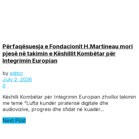
Përfaqësuesja e Fondacionit H.Martineau mori
pjesë në takimin e Këshillit Kombëtar për
Integrimin Europian
by
editor
July 2, 2026
0
Këshilli Kombëtar për Integrimin Europian zhvilloi takimin
me temë “Lufta kundër piraterisë digjitale dhe
audiovizive, progresi dhe sfidat në kuadër...
Next Post