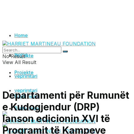
Home
Home
Projekte
No Result
View All Result
Projekte
veprimtari
veprimtari
Departamenti për Rumunët
Rreth nesh
e Kudogjendur (DRP)
Rreth nesh
lanson edicionin XVI të
Programit të Kampeve