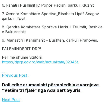
6. Fshati i Pushimit IC Ponor Padish, qarku i Kluzhit
7. Qendra Kombëtare Sportive„Elisabeta Lipë” Snagov,
qarku i Ilfovit
8. Qendra Kombëtare Sportive Harku i Triumfit, Bashkia
e Bukureshtit
9. Manastiri i Karaimanit – Bushten, qarku i Prahovës.
FALEMINDERIT DRP!
Per me shume vizitoni:
https://dprp.gov.ro/web/actualitate/32345/
.
Previous Post
Doli edhe arumanisht përmbledhja e vargjeve
“Vetëm tri fjalë” nga Adalbert Gyuris
Next Post