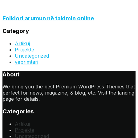
Folklori arumun në takimin online
Category
Artikuj
Projekte
Uncategorized
veprimtari
About
We bring you the best Premium WordPress Themes that
perfect for news, magazine, & blog, etc. Visit the landing
page for details.
Categories
Artikuj
Projekte
Uncategorized