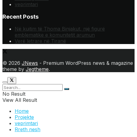
veprimtari
Recent Posts
Në kujtim të Thoma Binjakut, një figurë
emblematike e komunitetit arumun
Verë letrare në Tiranë
© 2026
JNews
- Premium WordPress news & magazine
theme by
Jegtheme
.
No Result
View All Result
Home
Projekte
veprimtari
Rreth nesh