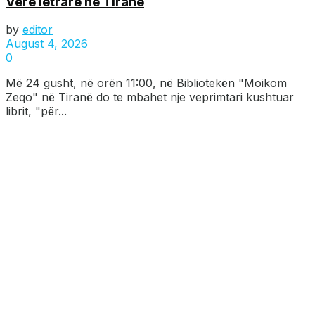
Verë letrare në Tiranë
by
editor
August 4, 2026
0
Më 24 gusht, në orën 11:00, në Bibliotekën "Moikom
Zeqo" në Tiranë do te mbahet nje veprimtari kushtuar
librit, "për...