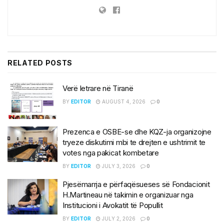
RELATED
POSTS
Verë letrare në Tiranë
BY
EDITOR
AUGUST 4, 2026
0
Prezenca e OSBE-se dhe KQZ-ja organizojne
tryeze diskutimi mbi te drejten e ushtrimit te
votes nga pakicat kombetare
BY
EDITOR
JULY 3, 2026
0
Pjesëmarrja e përfaqësueses së Fondacionit
H.Martineau në takimin e organizuar nga
Institucioni i Avokatit të Popullit
BY
EDITOR
JULY 2, 2026
0