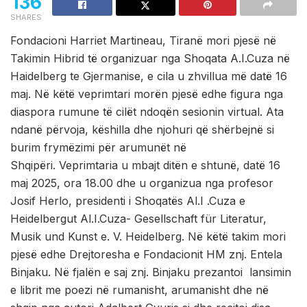
136
SHARES
Fondacioni Harriet Martineau, Tiranë mori pjesë në
Takimin Hibrid të organizuar nga Shoqata A.I.Cuza në
Haidelberg te Gjermanise, e cila u zhvillua më datë 16
maj. Në këtë veprimtari morën pjesë edhe figura nga
diaspora rumune të cilët ndoqën sesionin virtual. Ata
ndanë përvoja, këshilla dhe njohuri që shërbejnë si
burim frymëzimi për arumunët në
Shqipëri. Veprimtaria u mbajt ditën e shtunë, datë 16
maj 2025, ora 18.00 dhe u organizua nga profesor
Josif Herlo, presidenti i Shoqatës Al.I .Cuza e
Heidelbergut Al.I.Cuza- Gesellschaft für Literatur,
Musik und Kunst e. V. Heidelberg. Në këtë takim mori
pjesë edhe Drejtoresha e Fondacionit HM znj. Entela
Binjaku. Në fjalën e saj znj. Binjaku prezantoi lansimin
e librit me poezi në rumanisht, arumanisht dhe në