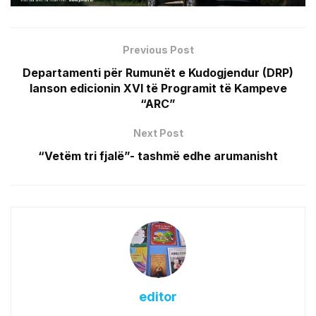
Previous Post
Departamenti për Rumunët e Kudogjendur (DRP)
lanson edicionin XVI të Programit të Kampeve
“ARC”
Next Post
“Vetëm tri fjalë”- tashmë edhe arumanisht
editor