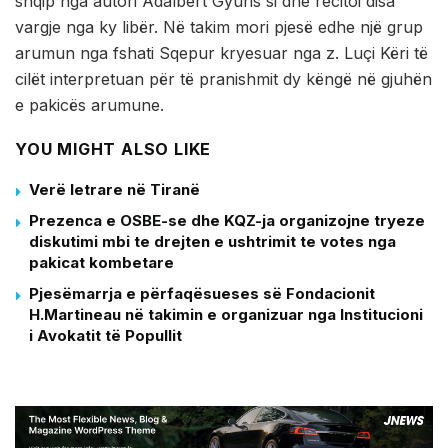
shqip nga autori Adalbert Gyuris si dhe recitoi disa
vargje nga ky libër. Në takim mori pjesë edhe një grup
arumun nga fshati Sqepur kryesuar nga z. Luçi Këri të
cilët interpretuan për të pranishmit dy këngë në gjuhën
e pakicës arumune.
YOU MIGHT ALSO LIKE
Verë letrare në Tiranë
Prezenca e OSBE-se dhe KQZ-ja organizojne tryeze
diskutimi mbi te drejten e ushtrimit te votes nga
pakicat kombetare
Pjesëmarrja e përfaqësueses së Fondacionit
H.Martineau në takimin e organizuar nga Institucioni
i Avokatit të Popullit