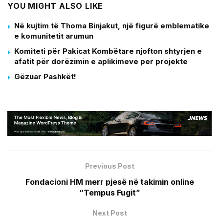
YOU MIGHT ALSO LIKE
Në kujtim të Thoma Binjakut, një figurë emblematike
e komunitetit arumun
Komiteti për Pakicat Kombëtare njofton shtyrjen e
afatit për dorëzimin e aplikimeve per projekte
Gëzuar Pashkët!
Previous Post
Fondacioni HM merr pjesë në takimin online
“Tempus Fugit”
Next Post