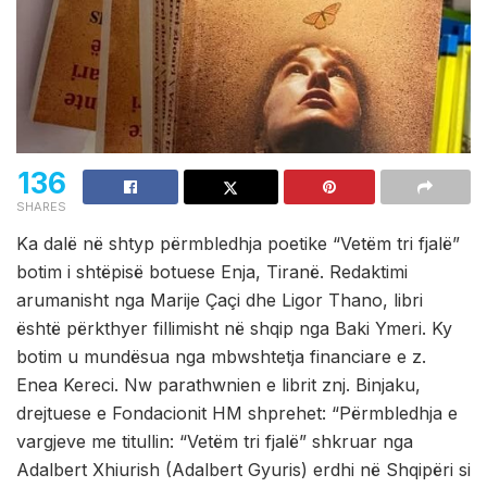
136
SHARES
Ka dalë në shtyp përmbledhja poetike “Vetëm tri fjalë”
botim i shtëpisë botuese Enja, Tiranë. Redaktimi
arumanisht nga Marije Çaçi dhe Ligor Thano, libri
është përkthyer fillimisht në shqip nga Baki Ymeri. Ky
botim u mundësua nga mbwshtetja financiare e z.
Enea Kereci. Nw parathwnien e librit znj. Binjaku,
drejtuese e Fondacionit HM shprehet: “Përmbledhja e
vargjeve me titullin: “Vetëm tri fjalë” shkruar nga
Adalbert Xhiurish (Adalbert Gyuris) erdhi në Shqipëri si