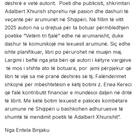
dëshirë e vetë autorit. Poeti dhe publicisti, shkrimtari
Adalbert Xhiurish shprehu një pasion dhe dashuri të
veçantë për arumunët në Shqipëri. Në fillim të vitit
2025 autori na u drejtua për ta botuar përmbledhjen
poetike “Vetëm tri fjalë” edhe në arumanisht, duke
dashur të komunikojë me lexuesit arumunë. Siç edhe
ishte planifikuar, libri po përurohet në muajin maj.
Largimi i beftë nga jeta bëri që autori i këtyre vargjeve
të mos i shihte ato të botuara, por jemi përpjekur që
libri të vijë sa më pranë dëshirës së tij. Falënderimet
shkojnë për mbështetësin e këtij botimi z. Enea Kereci
që falë kontributit financiar e mundësoi daljen në dritë
të librit. Me këtë botim lexuesit e pakicës kombëtare
arumune në Shqipëri u bashkohen adhuruesve të
shumtë të mendimit poetik të Adalbert Xhiurishit”.
Nga Entela Binjaku