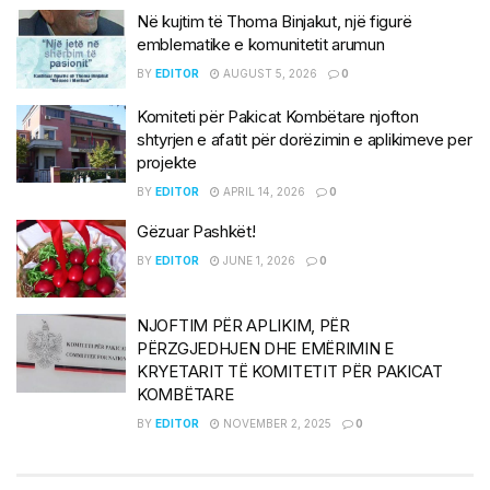
Në kujtim të Thoma Binjakut, një figurë
emblematike e komunitetit arumun
BY
EDITOR
AUGUST 5, 2026
0
Komiteti për Pakicat Kombëtare njofton
shtyrjen e afatit për dorëzimin e aplikimeve per
projekte
BY
EDITOR
APRIL 14, 2026
0
Gëzuar Pashkët!
BY
EDITOR
JUNE 1, 2026
0
NJOFTIM PËR APLIKIM, PËR
PËRZGJEDHJEN DHE EMËRIMIN E
KRYETARIT TË KOMITETIT PËR PAKICAT
KOMBËTARE
BY
EDITOR
NOVEMBER 2, 2025
0