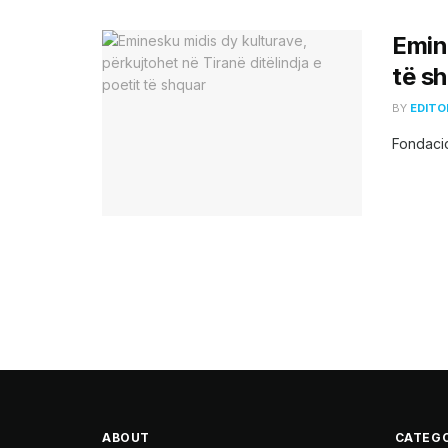
Emine
të s
BY
EDITO
Fondacio
ABOUT
CATEGO