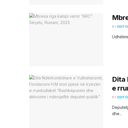
Mbre
BY
EDITO
Udhëtimi
Dita
e rru
BY
EDITO
Deputetj
dhe...