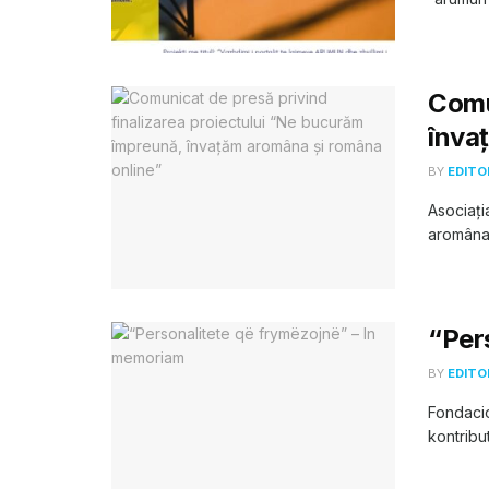
Comu
înva
BY
EDITO
Asociați
aromâna 
“Per
BY
EDITO
Fondacio
kontribu