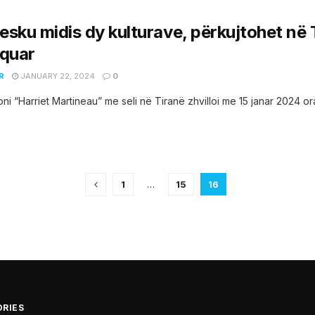
sku midis dy kulturave, përkujtohet në T
hquar
R
JANUARY 22, 2024
0
ni “Harriet Martineau” me seli në Tiranë zhvilloi me 15 janar 2024 or
1
…
15
16
RIES