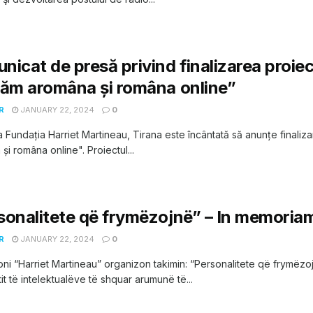
nicat de presă privind finalizarea proie
țăm aromâna și româna online”
R
JANUARY 22, 2024
0
a Fundația Harriet Martineau, Tirana este încântată să anunțe finali
și româna online". Proiectul...
sonalitete që frymëzojnë” – In memoria
R
JANUARY 22, 2024
0
ni “Harriet Martineau” organizon takimin: “Personalitete që frymëzoj
tit të intelektualëve të shquar arumunë të...