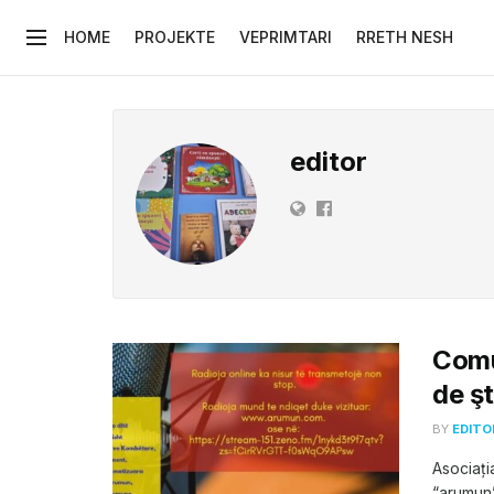
HOME
PROJEKTE
VEPRIMTARI
RRETH NESH
editor
Comun
de şt
BY
EDITO
Asociați
“arumun”