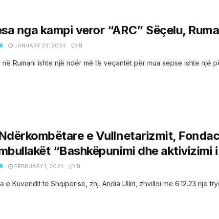
sa nga kampi veror “ARC” Sëçelu, Ruma
R
JANUARY 23, 2024
0
 në Rumani ishte një ndër më të veçantët për mua sepse ishte një për
 Ndërkombëtare e Vullnetarizmit, Fondac
mbullakët “Bashkëpunimi dhe aktivizimi i
R
FEBRUARY 1, 2024
0
a e Kuvendit të Shqipërisë, znj. Andia Ulliri, zhvilloi me 6.12.23 një