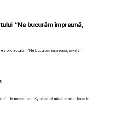
ctului “Ne bucurăm împreună,
zarea proiectului: "Ne bucurăm împreună, învațăm
m
në” – In memoriam . Ky aktivitet mbahet në nderim të