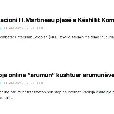
acioni H.Martineau pjesë e Këshillit Kom
R
JANUARY 22, 2024
0
 Kombëtar i Integrimit Evropian (KKIE) zhvilloi takimin me temë : “Ecuri
oja online “arumun” kushtuar arumunëve
R
JANUARY 22, 2024
0
online "arumun" transmeton non stop në internet. Radioja është një p
rtalit...