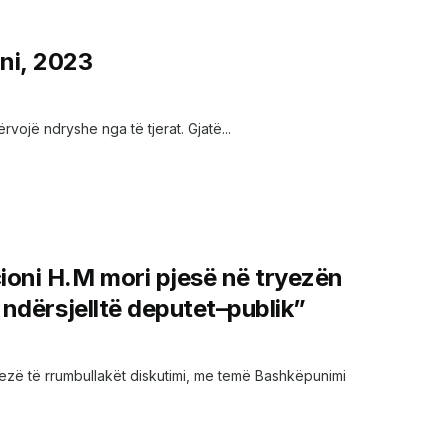
ni, 2023
vojë ndryshe nga të tjerat. Gjatë...
ioni H.M mori pjesë në tryezën
 ndërsjelltë deputet–publik”
 tryezë të rrumbullakët diskutimi, me temë Bashkëpunimi