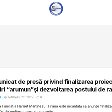
icat de presă privind finalizarea proiec
iri “arumun”şi dezvoltarea postului de r
R
JANUARY 22, 2024
0
a Fundația Harriet Martineau, Tirana este încântată să anunțe finalizar
şi dezvoltarea postului de radio...