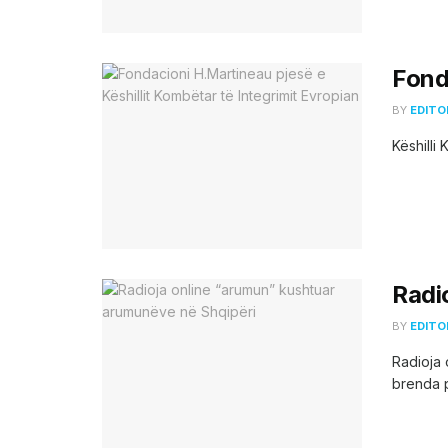
Fond
BY
EDITO
Këshilli
Radi
BY
EDITO
Radioja 
brenda po