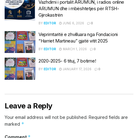
Vazhdimi i portalit ARUMUN, i radios online
ARUMUN dhe i mbështetjes për RTSH-
Gjirokastrën
BY
EDITOR
JUNE 6, 2026
0
Veprimtaritë e zhvilluara nga Fondacioni
“Harriet Martineau” gjatë vitit 2025
BY
EDITOR
MARCH 1, 2026
0
2020-2025- 6 tituj, 7 botime!
BY
EDITOR
JANUARY 17, 2026
0
Leave a Reply
Your email address will not be published.
Required fields are
*
marked
*
Comment