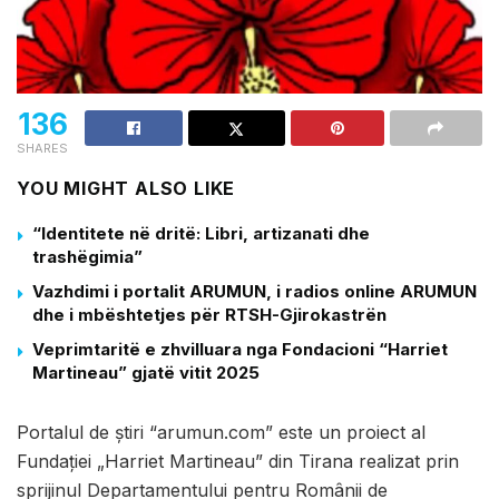
136
SHARES
YOU MIGHT ALSO LIKE
“Identitete në dritë: Libri, artizanati dhe
trashëgimia”
Vazhdimi i portalit ARUMUN, i radios online ARUMUN
dhe i mbështetjes për RTSH-Gjirokastrën
Veprimtaritë e zhvilluara nga Fondacioni “Harriet
Martineau” gjatë vitit 2025
Portalul de știri “arumun.com” este un proiect al
Fundației „Harriet Martineau” din Tirana realizat prin
sprijinul Departamentului pentru Românii de