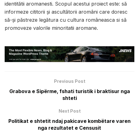
identitătii aromanesti. Scopul acestui proiect este: să
informeze cititorii și ascultătorii aromâni care doresc
să-și păstreze legătura cu cultura româneasca si să
promoveze valorile minoritatii aromane.
Previous Post
Grabova e Sipërme, fshati turistik i braktisur nga
shteti
Next Post
Politikat e shtetit ndaj pakicave kombëtare varen
nga rezultatet e Censusit