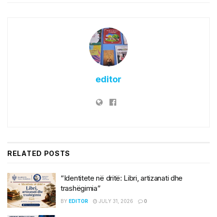
editor
RELATED
POSTS
“Identitete në dritë: Libri, artizanati dhe
trashëgimia”
BY
EDITOR
JULY 31, 2026
0