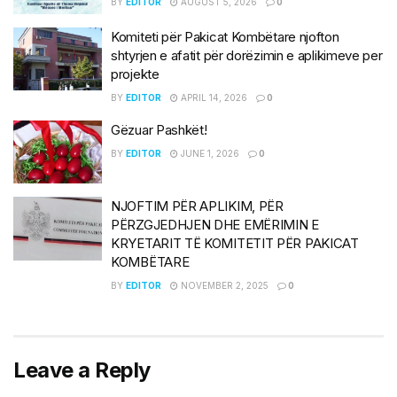
BY
EDITOR
AUGUST 5, 2026
0
Komiteti për Pakicat Kombëtare njofton
shtyrjen e afatit për dorëzimin e aplikimeve per
projekte
BY
EDITOR
APRIL 14, 2026
0
Gëzuar Pashkët!
BY
EDITOR
JUNE 1, 2026
0
NJOFTIM PËR APLIKIM, PËR
PËRZGJEDHJEN DHE EMËRIMIN E
KRYETARIT TË KOMITETIT PËR PAKICAT
KOMBËTARE
BY
EDITOR
NOVEMBER 2, 2025
0
Leave a Reply