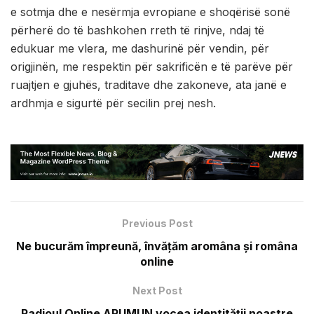
e sotmja dhe e nesërmja evropiane e shoqërisë sonë
përherë do të bashkohen rreth të rinjve, ndaj të
edukuar me vlera, me dashurinë për vendin, për
origjinën, me respektin për sakrificën e të parëve për
ruajtjen e gjuhës, traditave dhe zakoneve, ata janë e
ardhmja e sigurtë për secilin prej nesh.
Previous Post
Ne bucurăm împreună, învățăm aromâna și româna
online
Next Post
Radioul Online ARUMUN vocea identității noastre