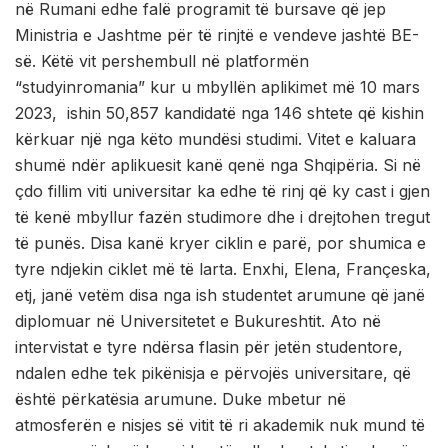
në Rumani edhe falë programit të bursave që jep
Ministria e Jashtme për të rinjtë e vendeve jashtë BE-
së. Këtë vit pershembull në platformën
“studyinromania” kur u mbyllën aplikimet më 10 mars
2023, ishin 50,857 kandidatë nga 146 shtete që kishin
kërkuar një nga këto mundësi studimi. Vitet e kaluara
shumë ndër aplikuesit kanë qenë nga Shqipëria. Si në
çdo fillim viti universitar ka edhe të rinj që ky cast i gjen
të kenë mbyllur fazën studimore dhe i drejtohen tregut
të punës. Disa kanë kryer ciklin e parë, por shumica e
tyre ndjekin ciklet më të larta. Enxhi, Elena, Françeska,
etj, janë vetëm disa nga ish studentet arumune që janë
diplomuar në Universitetet e Bukureshtit. Ato në
intervistat e tyre ndërsa flasin për jetën studentore,
ndalen edhe tek pikënisja e përvojës universitare, që
është përkatësia arumune. Duke mbetur në
atmosferën e nisjes së vitit të ri akademik nuk mund të