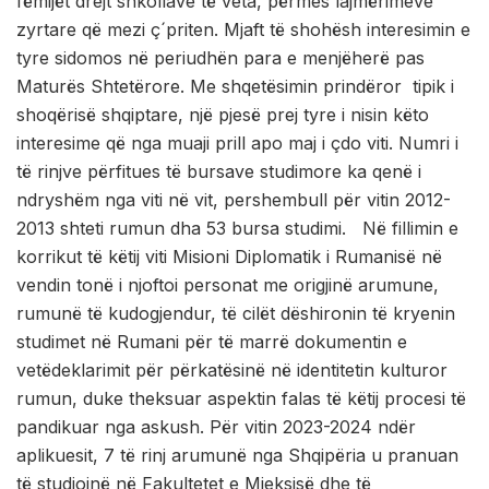
fëmijët drejt shkollave të veta, përmes lajmërimeve
zyrtare që mezi ç´priten. Mjaft të shohësh interesimin e
tyre sidomos në periudhën para e menjëherë pas
Maturës Shtetërore. Me shqetësimin prindëror tipik i
shoqërisë shqiptare, një pjesë prej tyre i nisin këto
interesime që nga muaji prill apo maj i çdo viti. Numri i
të rinjve përfitues të bursave studimore ka qenë i
ndryshëm nga viti në vit, pershembull për vitin 2012-
2013 shteti rumun dha 53 bursa studimi. Në fillimin e
korrikut të këtij viti Misioni Diplomatik i Rumanisë në
vendin tonë i njoftoi personat me origjinë arumune,
rumunë të kudogjendur, të cilët dëshironin të kryenin
studimet në Rumani për të marrë dokumentin e
vetëdeklarimit për përkatësinë në identitetin kulturor
rumun, duke theksuar aspektin falas të këtij procesi të
pandikuar nga askush. Për vitin 2023-2024 ndër
aplikuesit, 7 të rinj arumunë nga Shqipëria u pranuan
të studiojnë në Fakultetet e Mjeksisë dhe të