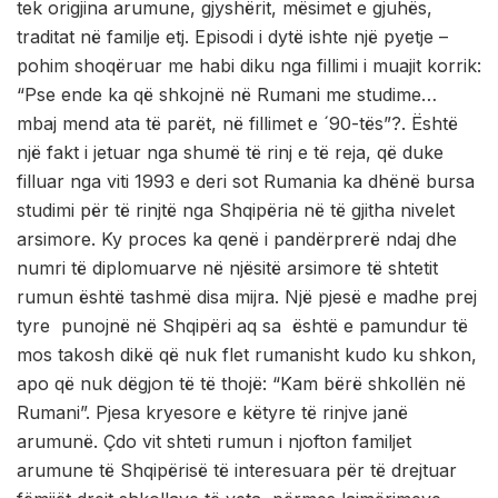
tek origjina arumune, gjyshërit, mësimet e gjuhës,
traditat në familje etj. Episodi i dytë ishte një pyetje –
pohim shoqëruar me habi diku nga fillimi i muajit korrik:
“Pse ende ka që shkojnë në Rumani me studime…
mbaj mend ata të parët, në fillimet e ´90-tës”?. Është
një fakt i jetuar nga shumë të rinj e të reja, që duke
filluar nga viti 1993 e deri sot Rumania ka dhënë bursa
studimi për të rinjtë nga Shqipëria në të gjitha nivelet
arsimore. Ky proces ka qenë i pandërprerë ndaj dhe
numri të diplomuarve në njësitë arsimore të shtetit
rumun është tashmë disa mijra. Një pjesë e madhe prej
tyre punojnë në Shqipëri aq sa është e pamundur të
mos takosh dikë që nuk flet rumanisht kudo ku shkon,
apo që nuk dëgjon të të thojë: “Kam bërë shkollën në
Rumani”. Pjesa kryesore e këtyre të rinjve janë
arumunë. Çdo vit shteti rumun i njofton familjet
arumune të Shqipërisë të interesuara për të drejtuar