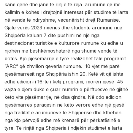
kanë qenë dhe janë të rinj e të reja arumunë që me
kalimin e kohës i drejtojnë interesat për studime të larta
në vende të ndryshme, vecanërisht drejt Rumanisë.
Gjatë verës 2023 nxënës dhe studentë arumunë nga
Shqipëria kaluan 7 ditë pushimi në një nga
destinacionet turistike e kulturore rumune ku edhe u
njohën me bashkëmoshatarë nga shumë vende të
botës. Kjo pjesëmarrje e tyre realizohet falë programit
“ARC” që zhvillon qeveria rumune. 10 vjet më parë
pjesëmarrësit nga Shqipëria ishin 20. Këtë vit që ishte
edhe edicioni i 16-të i këtij programi, morën pjesë 45
vajza e djem duke e çuar numrin e përftuesve në gjithë
këto vite pjesëmarrje, në disa qindra. Në cdo edicion
pjesëmarrës paraqesin në këto verore edhe një pjesë
nga traditat e arumunëve të Shqipërisë dhe kthehen
nga kjo përvojë edhe më krenarë për përkatësinë e
tyre. Të rinjtë nga Shqipëria i ndjekin studimet e larta