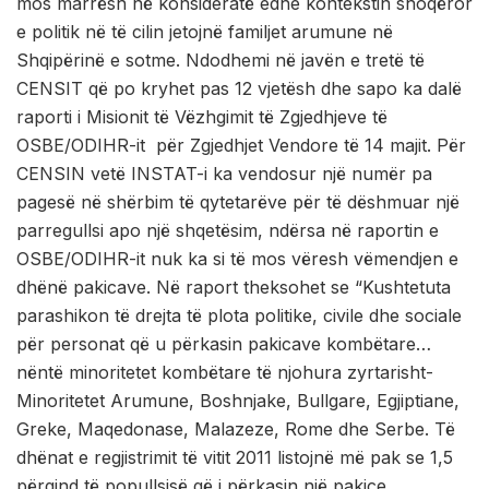
mos marrësh në konsideratë edhe kontekstin shoqëror
e politik në të cilin jetojnë familjet arumune në
Shqipërinë e sotme. Ndodhemi në javën e tretë të
CENSIT që po kryhet pas 12 vjetësh dhe sapo ka dalë
raporti i Misionit të Vëzhgimit të Zgjedhjeve të
OSBE/ODIHR-it për Zgjedhjet Vendore të 14 majit. Për
CENSIN vetë INSTAT-i ka vendosur një numër pa
pagesë në shërbim të qytetarëve për të dëshmuar një
parregullsi apo një shqetësim, ndërsa në raportin e
OSBE/ODIHR-it nuk ka si të mos vëresh vëmendjen e
dhënë pakicave. Në raport theksohet se “Kushtetuta
parashikon të drejta të plota politike, civile dhe sociale
për personat që u përkasin pakicave kombëtare…
nëntë minoritetet kombëtare të njohura zyrtarisht-
Minoritetet Arumune, Boshnjake, Bullgare, Egjiptiane,
Greke, Maqedonase, Malazeze, Rome dhe Serbe. Të
dhënat e regjistrimit të vitit 2011 listojnë më pak se 1,5
përqind të popullsisë që i përkasin një pakice