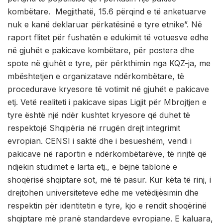
kombëtare. Megjithatë, 15.6 përqind e të anketuarve
nuk e kanë deklaruar përkatësinë e tyre etnike”. Në
raport flitet për fushatën e edukimit të votuesve edhe
në gjuhët e pakicave kombëtare, për postera dhe
spote në gjuhët e tyre, për përkthimin nga KQZ-ja, me
mbështetjen e organizatave ndërkombëtare, të
procedurave kryesore të votimit në gjuhët e pakicave
etj. Vetë realiteti i pakicave sipas Ligjit për Mbrojtjen e
tyre është një ndër kushtet kryesore që duhet të
respektojë Shqipëria në rrugën drejt integrimit
evropian. CENSI i saktë dhe i besueshëm, vendi i
pakicave në raportin e ndërkombëtarëve, të rinjtë që
ndjekin studimet e larta etj., e bëjnë tablonë e
shoqërisë shqiptare sot, më të pasur. Kur këta të rinj, i
drejtohen universiteteve edhe me vetëdijësimin dhe
respektin për identitetin e tyre, kjo e rendit shoqërinë
shqiptare më pranë standardeve evropiane. E kaluara,