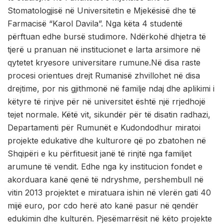
Stomatologjisë në Universitetin e Mjekësisë dhe të
Farmacisë “Karol Davila”. Nga këta 4 studentë
përftuan edhe bursë studimore. Ndërkohë dhjetra të
tjerë u pranuan në institucionet e larta arsimore në
qytetet kryesore universitare rumune.Në disa raste
procesi orientues drejt Rumanisë zhvillohet në disa
drejtime, por nis gjithmonë në familje ndaj dhe aplikimi i
këtyre të rinjve për në universitet është një rrjedhojë
tejet normale. Këtë vit, sikundër për të disatin radhazi,
Departamenti për Rumunët e Kudondodhur miratoi
projekte edukative dhe kulturore që po zbatohen në
Shqipëri e ku përfituesit janë të rinjtë nga familjet
arumune të vendit. Edhe nga ky institucion fondet e
akorduara kanë qenë të ndryshme, pershembull në
vitin 2013 projektet e miratuara ishin në vlerën gati 40
mijë euro, por cdo herë ato kanë pasur në qendër
edukimin dhe kulturën. Pjesëmarrësit në këto projekte