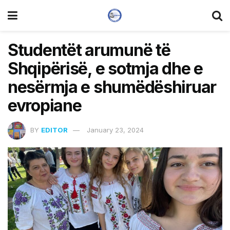
Studentët arumunë të
Shqipërisë, e sotmja dhe e
nesërmja e shumëdëshiruar
evropiane
BY
EDITOR
January 23, 2024