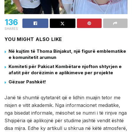
136
SHARES
YOU MIGHT ALSO LIKE
Në kujtim të Thoma Binjakut, një figurë emblematike
e komunitetit arumun
Komiteti për Pakicat Kombëtare njofton shtyrjen e
afatit për dorëzimin e aplikimeve per projekte
Gëzuar Pashkët!
Janë të shumtë qytetarët që e lidhin muajin tetor me
nisjen e vitit akademik. Nga informacionet mediatike,
nga bisedat informale, mësohet se numri i të rinjve nga
Shqipëria që aplikojnë për studime jashtë vendit është
disa mijra. Edhe ky artikull u shkrua në këtë atmosferë,