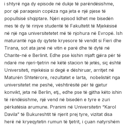
i shtyrë nga dy episode në dukje të parëndësishme,
por që paraqesin copëza nga jeta e një pjese të
popullsisë shqiptare. Njëri episod lidhet me bisedën
mes të dy të rinjve studentë të Fakultetit të Mjekësisë
në një nga universitetetet më të njohura në Evropë. Ish
maturantë nga dy qytete kryesore të vendit si Fieri dhe
Tirana, sot ata janë në vitin e parë dhe të dytë në
Charite-në e Berlinit. Edhe pse kishin mjaft gjëra për të
ndarë me njeri-tjetrin në këtë stacion të jetës, siç është
Universiteti, mjekësia si degë e dëshiruar, arritjet në
Maturën Shtetërore, rezultatet e larta, nobelistët nga
universitetet me peshë, vështirësitë për të gjetur
konvikt, jeta në Berlin, etj., edhe pse të gjitha këto ishin
të rëndësishme, një vend në bisedën e tyre e zuri
përkatësia arumune. Pranimi në Universitetin “Karol
Davila” të Bukureshtit të njerit prej tyre, vizitat disa
herë në kryeqytetin rumun të tjetrit, i çuan natyrshëm