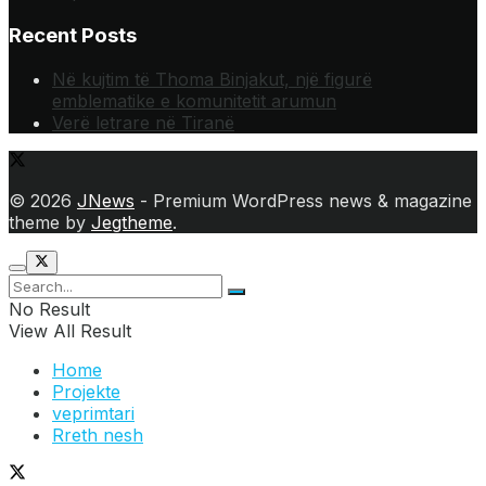
Recent Posts
Në kujtim të Thoma Binjakut, një figurë
emblematike e komunitetit arumun
Verë letrare në Tiranë
© 2026
JNews
- Premium WordPress news & magazine
theme by
Jegtheme
.
No Result
View All Result
Home
Projekte
veprimtari
Rreth nesh