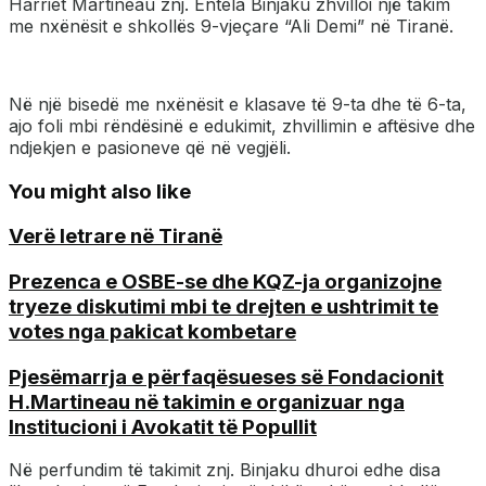
Harriet Martineau znj. Entela Binjaku zhvilloi një takim
me nxënësit e shkollës 9-vjeçare “Ali Demi” në Tiranë.
Në një bisedë me nxënësit e klasave të 9-ta dhe të 6-ta,
ajo foli mbi rëndësinë e edukimit, zhvillimin e aftësive dhe
ndjekjen e pasioneve që në vegjëli.
You might also like
Verë letrare në Tiranë
Prezenca e OSBE-se dhe KQZ-ja organizojne
tryeze diskutimi mbi te drejten e ushtrimit te
votes nga pakicat kombetare
Pjesëmarrja e përfaqësueses së Fondacionit
H.Martineau në takimin e organizuar nga
Institucioni i Avokatit të Popullit
Në perfundim të takimit znj. Binjaku dhuroi edhe disa