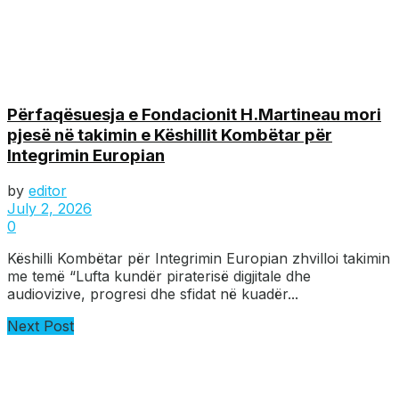
Përfaqësuesja e Fondacionit H.Martineau mori
pjesë në takimin e Këshillit Kombëtar për
Integrimin Europian
by
editor
July 2, 2026
0
Këshilli Kombëtar për Integrimin Europian zhvilloi takimin
me temë “Lufta kundër piraterisë digjitale dhe
audiovizive, progresi dhe sfidat në kuadër...
Next Post