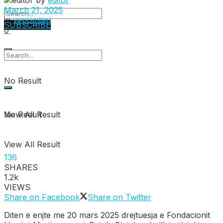
March 21, 2025
in
veprimtari
SUBSCRIBE
0
No Result
View All Result
No Result
View All Result
136
SHARES
1.2k
VIEWS
Share on Facebook
Share on Twitter
Diten e enjte me 20 mars 2025 drejtuesja e Fondacionit