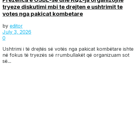
tryeze diskutimi mbi te drejten e ushtrimit te
votes nga pakicat kombetare
by
editor
July 3, 2026
0
Ushtrimi i të drejtës së votës nga pakicat kombëtare ishte
në fokus të tryezës së rrumbullakët që organizuam sot
së...