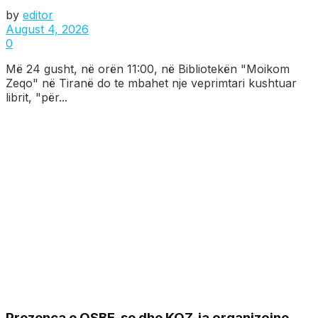
by
editor
August 4, 2026
0
Më 24 gusht, në orën 11:00, në Bibliotekën "Moikom
Zeqo" në Tiranë do te mbahet nje veprimtari kushtuar
librit, "për...
Prezenca e OSBE-se dhe KQZ-ja organizojne