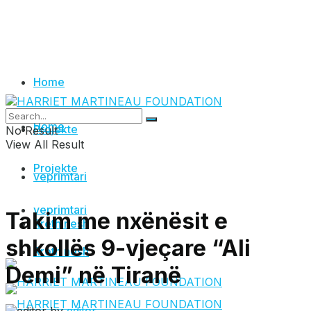
Home
Home
Projekte
No Result
View All Result
Projekte
veprimtari
veprimtari
Takim me nxënësit e
Rreth nesh
shkollës 9-vjeçare “Ali
Rreth nesh
Demi” në Tiranë
by
editor