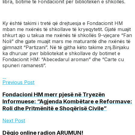
libra, botime të Fondacionit për bibliotekën e shkollës.
Ky është takimi i tretë që drejtuesja e Fondacionit HM
mban me nxënës të shkollave të kryeqytetit. Gjatë muajit
shkurt ajo u takua me nxënës të shkollës 9-vjeçare “Fan
Noli” dhe gjate muajit mars me maturantë dhe nxënës të
gjimnazit “Partizani”. Në të gjitha këto takime znj.Binjaku
ka dhuruar pwr bibliotekat e shkollave dy botimet e
Fondacionit HM: “Abecedarul aroman” dhe “Carte cu
spuneri ramanesti”.
Previous Post
Fondacioni HM merr pjesë në Tryezën
Informuese: “Agjenda Kombëtare e Reformave:
Roli dhe Pritmënitë e Shoqërisë Civile”
Next Post
Dëgjo online radion ARUMUN!