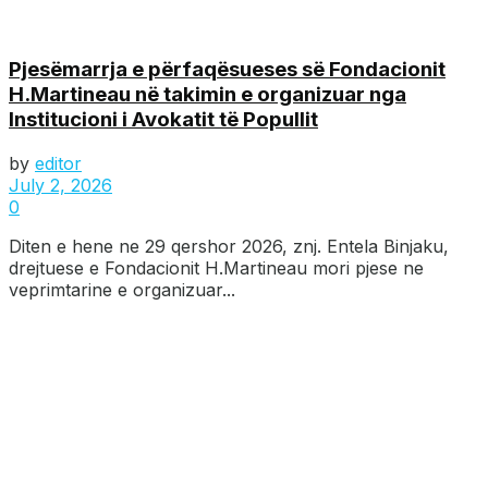
Pjesëmarrja e përfaqësueses së Fondacionit
H.Martineau në takimin e organizuar nga
Institucioni i Avokatit të Popullit
by
editor
July 2, 2026
0
Diten e hene ne 29 qershor 2026, znj. Entela Binjaku,
drejtuese e Fondacionit H.Martineau mori pjese ne
veprimtarine e organizuar...