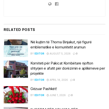
RELATED
POSTS
Në kujtim të Thoma Binjakut, një figurë
emblematike e komunitetit arumun
BY
EDITOR
AUGUST 5, 2026
0
Komiteti për Pakicat Kombëtare njofton
shtyrjen e afatit për dorëzimin e aplikimeve per
projekte
BY
EDITOR
APRIL 14, 2026
0
Gëzuar Pashkët!
BY
EDITOR
JUNE 1, 2026
0