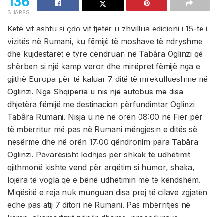
136
SHARES
Këtë vit ashtu si çdo vit tjetër u zhvillua edicioni i 15-të i
vizitës në Rumani, ku fëmijë të moshave të ndryshme
dhe kujdestarët e tyre qëndruan në Tabâra Oglinzi që
shërben si një kamp veror dhe mirëpret fëmijë nga e
gjithë Europa për të kaluar 7 ditë të mrekullueshme në
Oglinzi. Nga Shqipëria u nis një autobus me disa
dhjetëra fëmijë me destinacion përfundimtar Oglinzi
Tabâra Rumani. Nisja u në në orën 08:00 në Fier për
të mbërritur më pas në Rumani mëngjesin e ditës së
nesërme dhe në orën 17:00 qëndronim para Tabâra
Oglinzi. Pavarësisht lodhjes për shkak të udhëtimit
gjithmonë kishte vend për argëtim si humor, shaka,
lojëra të vogla që e bënë udhëtimin më të këndshëm.
Miqësitë e reja nuk munguan disa prej të cilave zgjatën
edhe pas atij 7 ditori në Rumani. Pas mbërritjes në