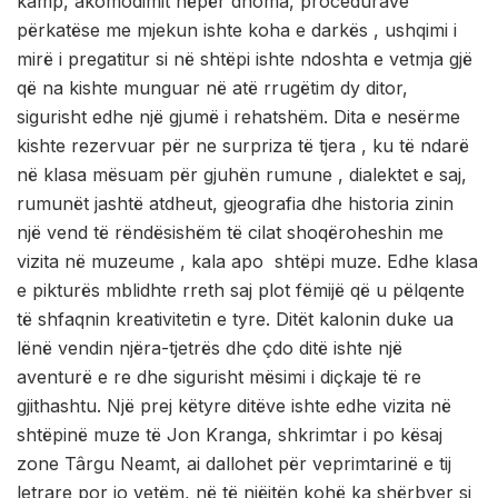
kamp, akomodimit nëpër dhoma, procedurave
përkatëse me mjekun ishte koha e darkës , ushqimi i
mirë i pregatitur si në shtëpi ishte ndoshta e vetmja gjë
që na kishte munguar në atë rrugëtim dy ditor,
sigurisht edhe një gjumë i rehatshëm. Dita e nesërme
kishte rezervuar për ne surpriza të tjera , ku të ndarë
në klasa mësuam për gjuhën rumune , dialektet e saj,
rumunët jashtë atdheut, gjeografia dhe historia zinin
një vend të rëndësishëm të cilat shoqëroheshin me
vizita në muzeume , kala apo shtëpi muze. Edhe klasa
e pikturës mblidhte rreth saj plot fëmijë që u pëlqente
të shfaqnin kreativitetin e tyre. Ditët kalonin duke ua
lënë vendin njëra-tjetrës dhe çdo ditë ishte një
aventurë e re dhe sigurisht mësimi i diçkaje të re
gjithashtu. Një prej këtyre ditëve ishte edhe vizita në
shtëpinë muze të Jon Kranga, shkrimtar i po kësaj
zone Târgu Neamt, ai dallohet për veprimtarinë e tij
letrare por jo vetëm, në të njëjtën kohë ka shërbyer si