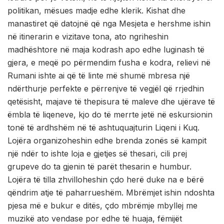
politikan, mësues madje edhe klerik. Kishat dhe
manastiret që datojnë që nga Mesjeta e hershme ishin
në itinerarin e vizitave tona, ato ngriheshin
madhështore në maja kodrash apo edhe luginash të
gjera, e meqë po përmendim fusha e kodra, relievi në
Rumani ishte ai që të linte më shumë mbresa një
ndërthurje perfekte e përrenjve të vegjël që rrjedhin
qetësisht, majave të thepisura të maleve dhe ujërave të
ëmbla të liqeneve, kjo do të merrte jetë në eskursionin
tonë të ardhshëm në të ashtuquajturin Liqeni i Kuq.
Lojëra organizoheshin edhe brenda zonës së kampit
një ndër to ishte loja e gjetjes së thesari, cili prej
grupeve do ta gjenin të parët thesarin e humbur.
Lojëra të tilla zhvilloheshin çdo herë duke na e bërë
qëndrim atje të paharrueshëm. Mbrëmjet ishin ndoshta
pjesa më e bukur e ditës, çdo mbrëmje mbyllej me
muzikë ato vendase por edhe të huaja, fëmijët