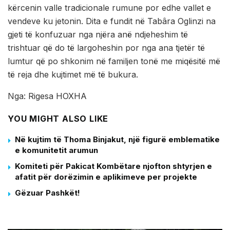
kërcenin valle tradicionale rumune por edhe vallet e
vendeve ku jetonin. Dita e fundit në Tabâra Oglinzi na
gjeti të konfuzuar nga njëra anë ndjeheshim të
trishtuar që do të largoheshin por nga ana tjetër të
lumtur që po shkonim në familjen tonë me miqësitë më
të reja dhe kujtimet më të bukura.
Nga: Rigesa HOXHA
YOU MIGHT ALSO LIKE
Në kujtim të Thoma Binjakut, një figurë emblematike
e komunitetit arumun
Komiteti për Pakicat Kombëtare njofton shtyrjen e
afatit për dorëzimin e aplikimeve per projekte
Gëzuar Pashkët!