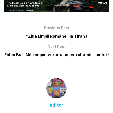
Previous Post
“Ziua Limbii Române” la Tirana
Next Post
Fabio Buli: Në kampin veror u ndjeva shumë i lumtur!
editor