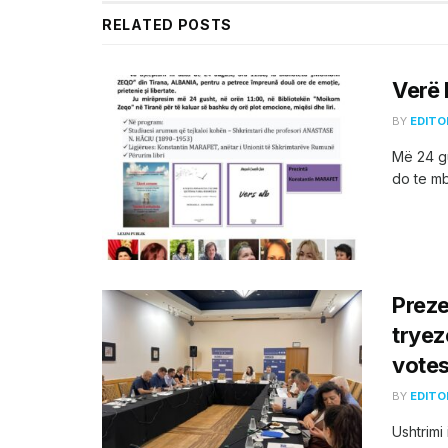
RELATED
POSTS
Verë 
BY
EDITO
Më 24 gu
do te mba
Preze
tryez
votes
BY
EDITO
Ushtrimi