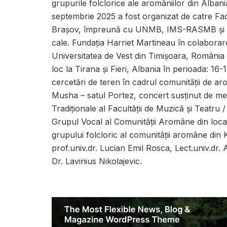
grupurile folclorice ale aromâniilor din Alban
septembrie 2025 a fost organizat de catre Facu
Brașov, împreună cu UNMB, IMS-RASMB și U
cale. Fundația Harriet Martineau în colabora
Universitatea de Vest din Timișoara, România a 
loc la Tirana și Fieri, Albania în perioada: 
cercetări de teren în cadrul comunității de arom
Musha – satul Portez, concert susținut de me
Tradiționale al Facultății de Muzică și Teatru 
Grupul Vocal al Comunității Aromâne din loca
grupului folcloric al comunității aromâne din
prof.univ.dr. Lucian Emil Rosca, Lect.univ.dr.
Dr. Lavinius Nikolajevic.