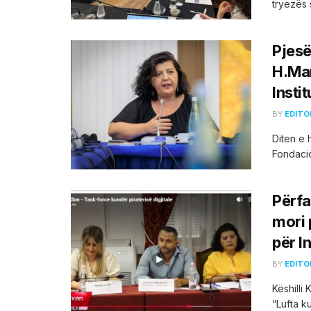
tryezës 
Pjesë
H.Mar
Instit
BY
EDITO
Diten e 
Fondacio
Përfa
mori 
për I
BY
EDITO
Këshilli
“Lufta k