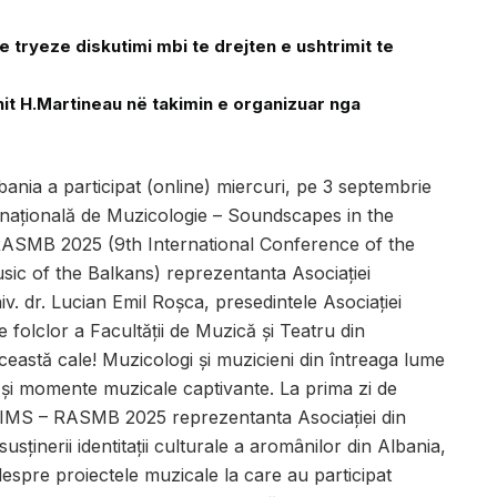
tryeze diskutimi mbi te drejten e ushtrimit te
t H.Martineau në takimin e organizuar nga
ania a participat (online) miercuri, pe 3 septembrie
rnațională de Muzicologie – Soundscapes in the
 RASMB 2025 (9th International Conference of the
sic of the Balkans) reprezentanta Asociației
niv. dr. Lucian Emil Roșca, presedintele Asociației
 folclor a Facultății de Muzică și Teatru din
ceastă cale! Muzicologi și muzicieni din întreaga lume
 și momente muzicale captivante. La prima zi de
le IMS – RASMB 2025 reprezentanta Asociației din
usținerii identitații culturale a aromânilor din Albania,
 despre proiectele muzicale la care au participat