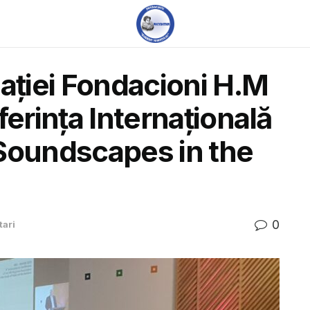
iației Fondacioni H.M
ferința Internațională
Soundscapes in the
0
tari