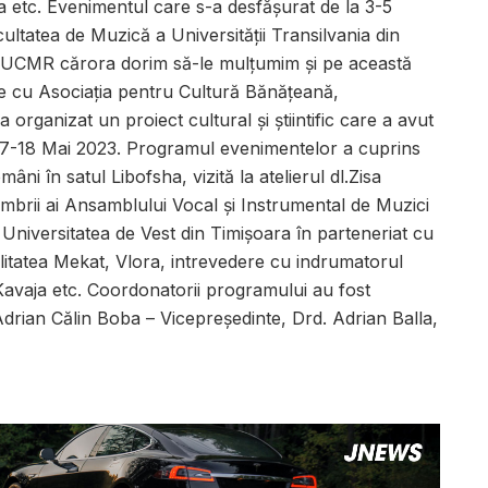
ia etc. Evenimentul care s-a desfășurat de la 3-5
ltatea de Muzică a Universității Transilvania din
CMR cărora dorim să-le mulțumim și pe această
re cu Asociația pentru Cultură Bănățeană,
organizat un proiect cultural și știintific care a avut
16-17-18 Mai 2023. Programul evenimentelor a cuprins
âni în satul Libofsha, vizită la atelierul dl.Zisa
mbrii ai Ansamblului Vocal și Instrumental de Muzici
/ Universitatea de Vest din Timișoara în parteneriat cu
litatea Mekat, Vlora, intrevedere cu indrumatorul
 Kavaja etc. Coordonatorii programului au fost
 Adrian Călin Boba – Vicepreședinte, Drd. Adrian Balla,