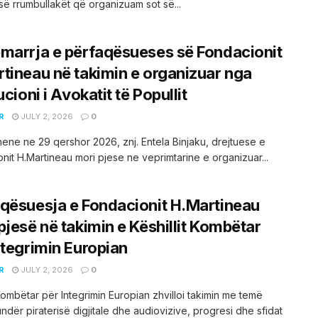
së rrumbullakët që organizuam sot së...
marrja e përfaqësueses së Fondacionit
tineau në takimin e organizuar nga
ucioni i Avokatit të Popullit
R
JULY 2, 2026
0
hene ne 29 qershor 2026, znj. Entela Binjaku, drejtuese e
nit H.Martineau mori pjese ne veprimtarine e organizuar...
qësuesja e Fondacionit H.Martineau
pjesë në takimin e Këshillit Kombëtar
ntegrimin Europian
R
JULY 2, 2026
0
 Kombëtar për Integrimin Europian zhvilloi takimin me temë
undër piraterisë digjitale dhe audiovizive, progresi dhe sfidat