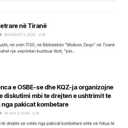
letrare në Tiranë
R
AUGUST 4, 2026
0
sht, në orën 11:00, në Bibliotekën "Moikom Zeqo" në Tiranë
het nje veprimtari kushtuar librit, "për...
nca e OSBE-se dhe KQZ-ja organizojne
e diskutimi mbi te drejten e ushtrimit te
 nga pakicat kombetare
R
JULY 3, 2026
0
 i të drejtës së votës nga pakicat kombëtare ishte në fokus të