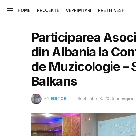
HOME
PROJEKTE
VEPRIMTARI
RRETH NESH
Participarea Asoc
din Albania la Con
de Muzicologie – 
Balkans
BY
EDITOR
September 8, 2025
in
veprim