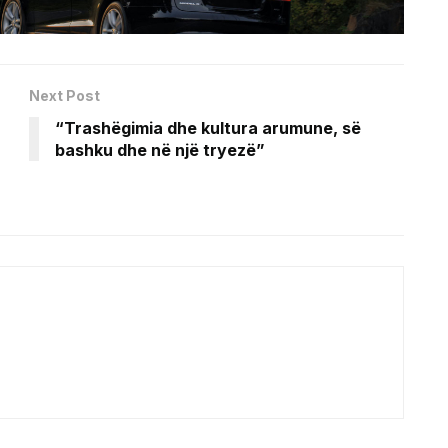
Next Post
“Trashëgimia dhe kultura arumune, së
bashku dhe në një tryezë”