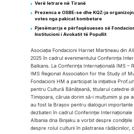
Verë letrare në Tiranë
Prezenca e OSBE-se dhe KQZ-ja organizojne 
votes nga pakicat kombetare
Pjesëmarrja e përfaqësueses së Fondacioni
Institucioni i Avokatit të Popullit
Asociația Fondacioni Harriet Martineau din Alb
2025 în cadrul evenimentului Conferința Inte
Balkans. La Conferința Internațională IMS –
IMS Regional Association for the Study of Mu
Fondacioni HM a participat la inițiativa Prof.u
pentru Cultură Bănățeană, titularul catedrei de
Timișoara, căruia dorim să-i mulțumim și pe a
au fost la Brașov pentru dialoguri importante
dezbateri în cadrul Conferinței Internaționa
Albania dna Binjaku a vorbit despre condițiile s
despre rolul culturii în păstrarea rădăcinilor,