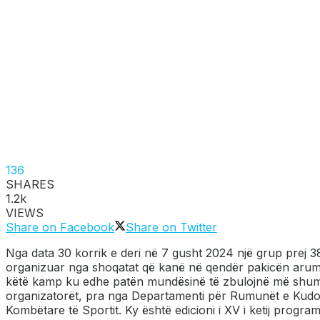
136
SHARES
1.2k
VIEWS
Share on Facebook
Share on Twitter
Nga data 30 korrik e deri në 7 gusht 2024 një grup prej 
organizuar nga shoqatat që kanë në qendër pakicën arumu
këtë kamp ku edhe patën mundësinë të zbulojnë më shumë n
organizatorët, pra nga Departamenti për Rumunët e Kudond
Kombëtare të Sportit. Ky është edicioni i XV i ketij program