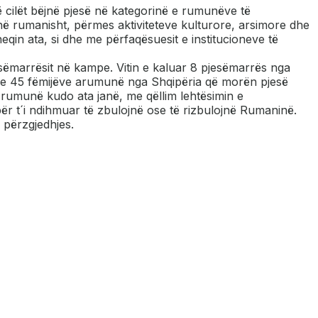
ë cilët bëjnë pjesë në kategorinë e rumunëve të
në rumanisht, përmes aktiviteteve kulturore, arsimore dhe
in ata, si dhe me përfaqësuesit e institucioneve të
esëmarrësit në kampe. Vitin e kaluar 8 pjesëmarrës nga
 e 45 fëmijëve arumunë nga Shqipëria që morën pjesë
 rumunë kudo ata janë, me qëllim lehtësimin e
 për t´i ndihmuar të zbulojnë ose të rizbulojnë Rumaninë.
 përzgjedhjes.