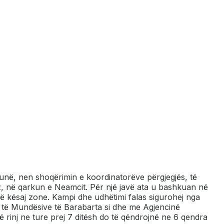
unë, nen shoqërimin e koordinatorëve përgjegjës, të
, në qarkun e Neamcit. Për një javë ata u bashkuan në
 kësaj zone. Kampi dhe udhëtimi falas sigurohej nga
 të Mundësive të Barabarta si dhe me Agjencinë
 të rinj ne ture prej 7 ditësh do të qëndrojnë ne 6 qendra