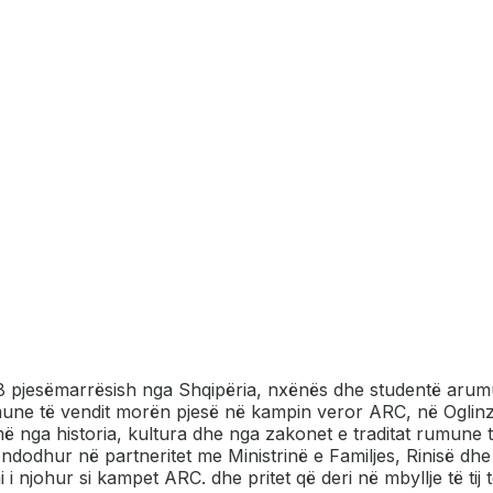
38 pjesëmarrësish nga Shqipëria, nxënës dhe studentë arum
ne të vendit morën pjesë në kampin veror ARC, në Oglinz
ga historia, kultura dhe nga zakonet e traditat rumune të
odhur në partneritet me Ministrinë e Familjes, Rinisë dhe
i i njohur si kampet ARC. dhe pritet që deri në mbyllje të tij