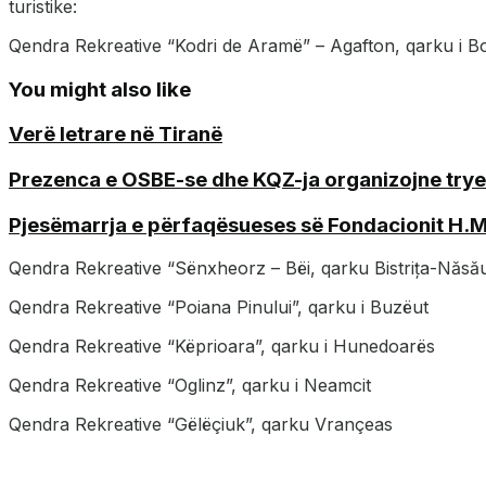
turistike:
Qendra Rekreative “Kodri de Aramë” – Agafton, qarku i B
You might also like
Verë letrare në Tiranë
Prezenca e OSBE-se dhe KQZ-ja organizojne tryez
Pjesëmarrja e përfaqësueses së Fondacionit H.Mart
Qendra Rekreative “Sënxheorz – Bëi, qarku Bistrița-Năsă
Qendra Rekreative “Poiana Pinului”, qarku i Buzëut
Qendra Rekreative “Këprioara”, qarku i Hunedoarës
Qendra Rekreative “Oglinz”, qarku i Neamcit
Qendra Rekreative “Gëlëçiuk”, qarku Vrançeas