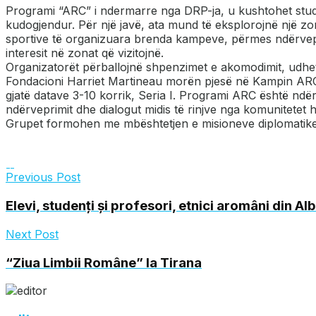
Programi “ARC” i ndermarre nga DRP-ja, u kushtohet studen
kudogjendur. Për një javë, ata mund të eksplorojnë një zo
sportive të organizuara brenda kampeve, përmes ndërveprim
interesit në zonat që vizitojnë.
Organizatorët përballojnë shpenzimet e akomodimit, udheti
Fondacioni Harriet Martineau morën pjesë në Kampin ARC 
gjatë datave 3-10 korrik, Seria I. Programi ARC është ndë
ndërveprimit dhe dialogut midis të rinjve nga komunitetet 
Grupet formohen me mbështetjen e misioneve diplomatike, s
Previous Post
Elevi, studenți și profesori, etnici aromâni din A
Next Post
“Ziua Limbii Române” la Tirana