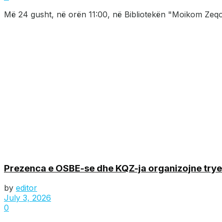
Më 24 gusht, në orën 11:00, në Bibliotekën "Moikom Zeqo" 
Prezenca e OSBE-se dhe KQZ-ja organizojne tryez
by
editor
July 3, 2026
0