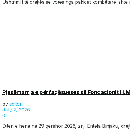
Ushtrimi i të drejtës së votës nga pakicat kombëtare ishte
Pjesëmarrja e përfaqësueses së Fondacionit H.Mart
by
editor
July 2, 2026
0
Diten e hene ne 29 qershor 2026, znj. Entela Binjaku, dre