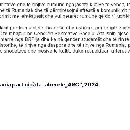
tëve dhe të rinjtve rumunë nga jashtë kufijve të vendit, t
në të Rumanisë dhe të përmirësojnë aftësitë e komunikimit 
it me lehtësuesit dhe vullnetarët rumunë që do t’i udhëheq
mit per komunitetet historike dhe ushqimit për të gjithë pj
të mbajtur në Qendrën Rekreative Săcelu. Ata ishin pjesë
rmarrë nga DRP-ja dhe ka në qendër studentët dhe të rinjtë
historike, të rinjve nga diaspora dhe të rinjve nga Rumania,
hoqatave dhe njësive të kultit, duke respektuar kriteret e
lbania participă la taberele„ARC”, 2024