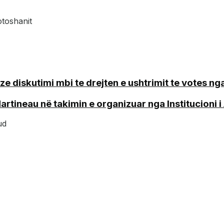
otoshanit
e diskutimi mbi te drejten e ushtrimit te votes n
ineau në takimin e organizuar nga Institucioni i A
ud