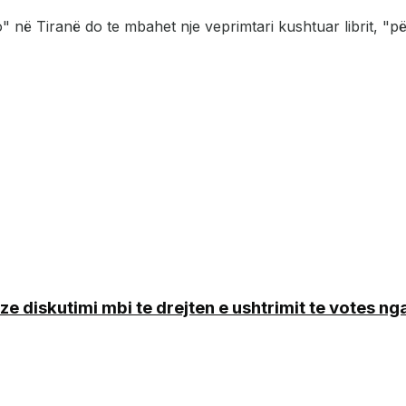
në Tiranë do te mbahet nje veprimtari kushtuar librit, "për
e diskutimi mbi te drejten e ushtrimit te votes n