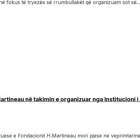
 në fokus të tryezës së rrumbullakët që organizuam sot së..
ineau në takimin e organizuar nga Institucioni i A
jtuese e Fondacionit H.Martineau mori pjese ne veprimtarine