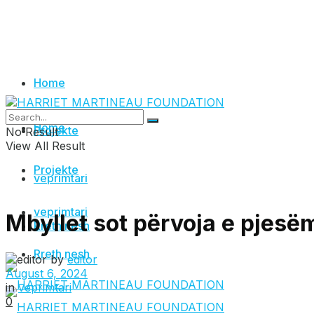
Home
Home
Projekte
No Result
View All Result
Projekte
veprimtari
veprimtari
Mbyllet sot përvoja e pjes
Rreth nesh
Rreth nesh
by
editor
August 6, 2024
in
veprimtari
0