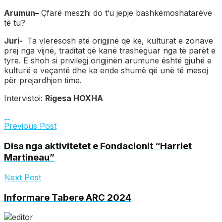
Arumun
–
Çfarë meszhi do t’u jepje bashkëmoshatarëve
të tu?
Juri-
Ta vlerësosh atë origjinë që ke, kulturat e zonave
prej nga vijnë, traditat që kanë trashëguar nga të parët e
tyre. E shoh si privilegj origjinën arumune është gjuhë e
kulturë e veçantë dhe ka ende shumë që unë të mesoj
për prejardhjen time.
Intervistoi:
Rigesa HOXHA
Previous Post
Disa nga aktivitetet e Fondacionit “Harriet
Martineau”
Next Post
Informare Tabere ARC 2024