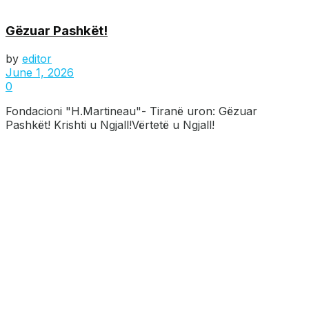
Gëzuar Pashkët!
by
editor
June 1, 2026
0
Fondacioni "H.Martineau"- Tiranë uron: Gëzuar
Pashkët! Krishti u Ngjall!Vërtetë u Ngjall!