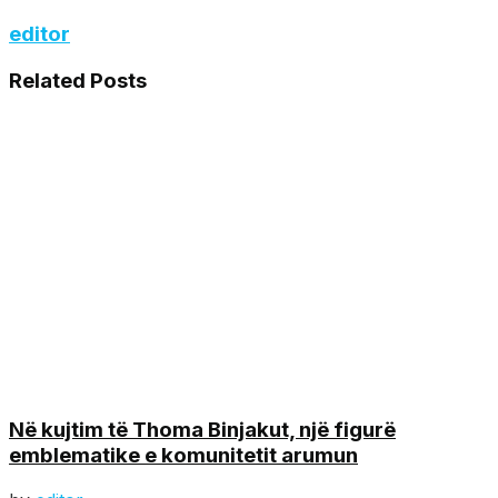
editor
Related
Posts
Në kujtim të Thoma Binjakut, një figurë
emblematike e komunitetit arumun