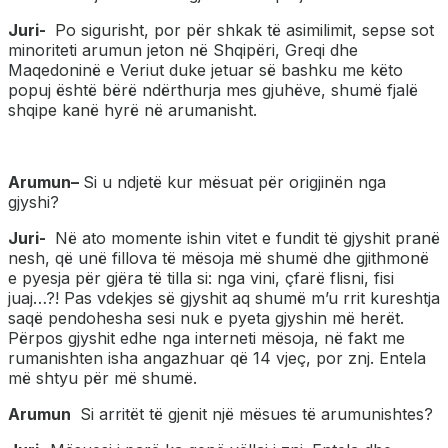
Juri-
Po sigurisht, por për shkak të asimilimit, sepse sot
minoriteti arumun jeton në Shqipëri, Greqi dhe
Maqedoninë e Veriut duke jetuar së bashku me këto
popuj është bërë ndërthurja mes gjuhëve, shumë fjalë
shqipe kanë hyrë në arumanisht.
Arumun
–
Si u ndjetë kur mësuat për origjinën nga
gjyshi?
Juri-
Në ato momente ishin vitet e fundit të gjyshit pranë
nesh, që unë fillova të mësoja më shumë dhe gjithmonë
e pyesja për gjëra të tilla si: nga vini, çfarë flisni, fisi
juaj…?! Pas vdekjes së gjyshit aq shumë m’u rrit kureshtja
saqë pendohesha sesi nuk e pyeta gjyshin më herët.
Përpos gjyshit edhe nga interneti mësoja, në fakt me
rumanishten isha angazhuar që 14 vjeç, por znj. Entela
më shtyu për më shumë.
Arumun
Si arritët të gjenit një mësues të arumunishtes?