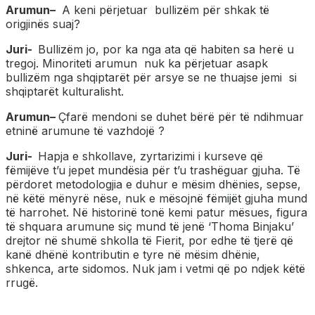
Arumun
–
A keni përjetuar bullizëm për shkak të
origjinës suaj?
Juri-
Bullizëm jo, por ka nga ata që habiten sa herë u
tregoj. Minoriteti arumun nuk ka përjetuar asapk
bullizëm nga shqiptarët për arsye se ne thuajse jemi si
shqiptarët kulturalisht.
Arumun
–
Çfarë mendoni se duhet bërë për të ndihmuar
etninë arumune të vazhdojë ?
Juri-
Hapja e shkollave, zyrtarizimi i kurseve që
fëmijëve t’u jepet mundësia për t’u trashëguar gjuha. Të
përdoret metodologjia e duhur e mësim dhënies, sepse,
në këtë mënyrë nëse, nuk e mësojnë fëmijët gjuha mund
të harrohet. Në historinë tonë kemi patur mësues, figura
të shquara arumune siç mund të jenë ‘Thoma Binjaku’
drejtor në shumë shkolla të Fierit, por edhe të tjerë që
kanë dhënë kontributin e tyre në mësim dhënie,
shkenca, arte sidomos. Nuk jam i vetmi që po ndjek këtë
rrugë.