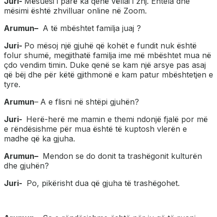
Juri-
Mësuesi i parë ka qenë vëllai i znj. Entela dhe
mësimi është zhvilluar online në Zoom.
Arumun
–
A të mbështet familja juaj ?
Juri-
Po mësoj një gjuhë që kohët e fundit nuk është
folur shumë, megjithatë familja ime më mbështet mua në
çdo vendim timin. Duke qenë se kam një arsye pas asaj
që bëj dhe për këtë gjithmonë e kam patur mbështetjen e
tyre.
Arumun
–
A e flisni në shtëpi gjuhën?
Juri-
Herë-herë me mamin e themi ndonjë fjalë por më
e rëndësishme për mua është të kuptosh vlerën e
madhe që ka gjuha.
Arumun
–
Mendon se do donit ta trashëgonit kulturën
dhe gjuhën?
Juri-
Po, pikërisht dua që gjuha të trashëgohet.