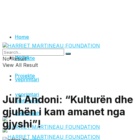
Home
Home
Projekte
No Result
View All Result
Projekte
veprimtari
veprimtari
Juri Andoni: “Kulturën dhe
Rreth nesh
gjuhën i kam amanet nga
Rreth nesh
gjyshi”!
by
editor