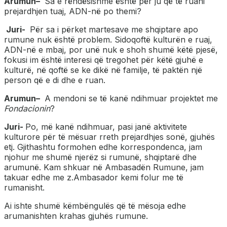
Arumun
–
Sa e rëndësishme është për ju që të ruani
prejardhjen tuaj, ADN-në po themi?
Juri-
Për sa i përket martesave me shqiptare apo
rumune nuk është problem. Sidoqoftë kulturën e ruaj,
ADN-në e mbaj, por unë nuk e shoh shumë këtë pjesë,
fokusi im është interesi që tregohet për këtë gjuhë e
kulturë, në qoftë se ke dikë në familje, të paktën një
person që e di dhe e ruan.
Arumun
–
A mendoni se të kanë ndihmuar projektet me
Fondacionin
?
Juri-
Po, më kanë ndihmuar, pasi janë aktivitete
kulturore për të mësuar rreth prejardhjes sonë, gjuhës
etj. Gjithashtu formohen edhe korrespondenca, jam
njohur me shumë njerëz si rumunë, shqiptarë dhe
arumunë. Kam shkuar në Ambasadën Rumune, jam
takuar edhe me z.Ambasador kemi folur me të
rumanisht.
Ai ishte shumë këmbëngulës që të mësoja edhe
arumanishten krahas gjuhës rumune.