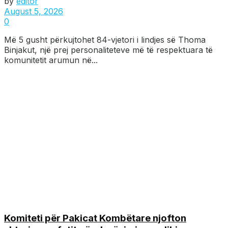
by
editor
August 5, 2026
0
Më 5 gusht përkujtohet 84-vjetori i lindjes së Thoma
Binjakut, një prej personaliteteve më të respektuara të
komunitetit arumun në...
Komiteti për Pakicat Kombëtare njofton