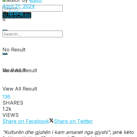
April 21, 2024
in
Artikuj
SUBSCRIBE
0
No Result
View All Result
No Result
View All Result
136
SHARES
1.2k
VIEWS
Share on Facebook
Share on Twitter
“Kulturën dhe gjuhën i kam amanet nga gjyshi”
, janë këto