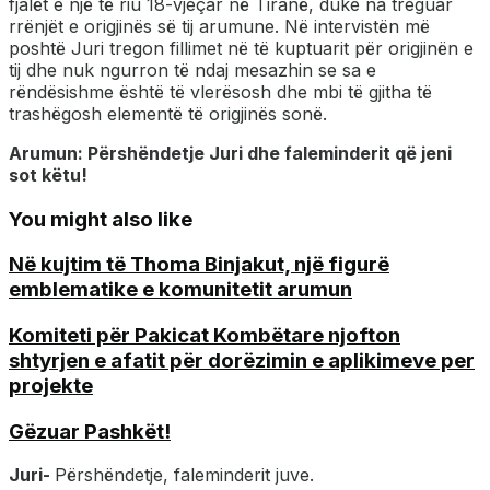
fjalët e një të riu 18-vjeçar në Tiranë, duke na treguar
rrënjët e origjinës së tij arumune. Në intervistën më
poshtë Juri tregon fillimet në të kuptuarit për origjinën e
tij dhe nuk ngurron të ndaj mesazhin se sa e
rëndësishme është të vlerësosh dhe mbi të gjitha të
trashëgosh elementë të origjinës sonë.
Arumun: Përshëndetje Juri dhe faleminderit që jeni
sot këtu!
You might also like
Në kujtim të Thoma Binjakut, një figurë
emblematike e komunitetit arumun
Komiteti për Pakicat Kombëtare njofton
shtyrjen e afatit për dorëzimin e aplikimeve per
projekte
Gëzuar Pashkët!
Juri-
Përshëndetje, faleminderit juve.