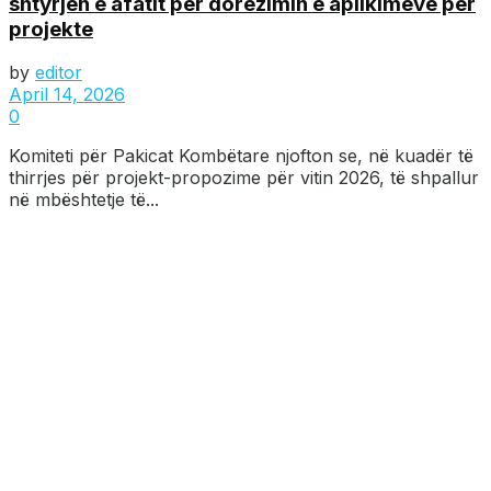
shtyrjen e afatit për dorëzimin e aplikimeve per
projekte
by
editor
April 14, 2026
0
Komiteti për Pakicat Kombëtare njofton se, në kuadër të
thirrjes për projekt-propozime për vitin 2026, të shpallur
në mbështetje të...