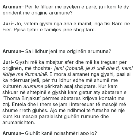
Arumun
–
Për të filluar me pyetjen e parë, ju i keni të dy
prindërit me origjinë arumune?
Juri-
Jo, vetëm gjyshi nga ana e mamit, nga fisi Bare në
Fier. Pjesa tjetër e familjes janë shqiptarë.
Arumun
–
Sa i lidhur jeni me origjinën arumune?
Juri-
Gjyshi më ka mbajtur afër dhe më ka treguar për
origjinën, më thoshte-
jemi Çobanë, je si unë dhe ti, kemi
lidhje me Rumaninë.
E mora si amanet nga gjyshi, pasi ai
ka ndërruar jetë, për t’u lidhur edhe më shumë me
kulturën
arumune
përkrah asaj shqiptare. Kur kam
shkuar në shtëpinë e gjyshit kam gjetur aty abetaren e
‘Thoma Binjakut’ përmes abetares krijova kontakt me
znj. Entela dhe i them se jam i interesuar të mesojë më
shumë rreth gjuhës. Ajo më ndihmoi të futesha në një
kurs ku mesoja paralelisht gjuhën rumune dhe
arumanishten.
Arumun
–
Gjuhët kanë ngjashmëri apo jo?