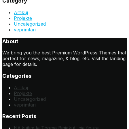
Category
Artikuj
Projekte
Uncategorized
veprimtari
About
We bring you the best Premium WordPress Themes that
perfect for news, magazine, & blog, etc. Visit the landing
page for details.
Categories
Artikuj
Projekte
Uncategorized
veprimtari
Recent Posts
Në kujtim të Thoma Binjakut, një figurë