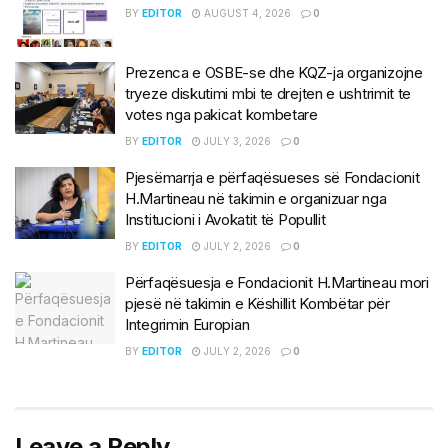
BY
EDITOR
AUGUST 4, 2026
0
Prezenca e OSBE-se dhe KQZ-ja organizojne
tryeze diskutimi mbi te drejten e ushtrimit te
votes nga pakicat kombetare
BY
EDITOR
JULY 3, 2026
0
Pjesëmarrja e përfaqësueses së Fondacionit
H.Martineau në takimin e organizuar nga
Institucioni i Avokatit të Popullit
BY
EDITOR
JULY 2, 2026
0
Përfaqësuesja e Fondacionit H.Martineau mori
pjesë në takimin e Këshillit Kombëtar për
Integrimin Europian
BY
EDITOR
JULY 2, 2026
0
Leave a Reply