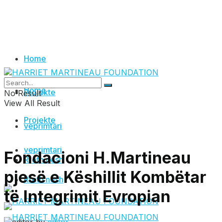
Home
Home
Projekte
No Result
View All Result
Projekte
veprimtari
veprimtari
Fondacioni H.Martineau
Rreth nesh
pjesë e Këshillit Kombëtar
Rreth nesh
të Integrimit Evropian
by
editor