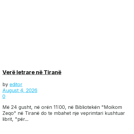
Verë letrare në Tiranë
by
editor
August 4, 2026
0
Më 24 gusht, në orën 11:00, në Bibliotekën "Moikom
Zeqo" në Tiranë do te mbahet nje veprimtari kushtuar
librit, "për...