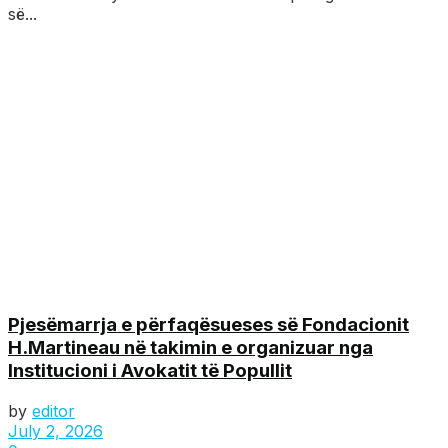
së...
Pjesëmarrja e përfaqësueses së Fondacionit
H.Martineau në takimin e organizuar nga
Institucioni i Avokatit të Popullit
by
editor
July 2, 2026