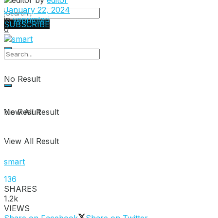
January 22, 2024
in
veprimtari
SUBSCRIBE
0
No Result
View All Result
No Result
View All Result
smart
136
SHARES
1.2k
VIEWS
Share on Facebook
Share on Twitter