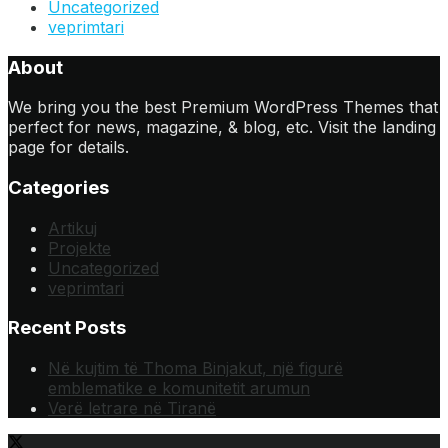
Uncategorized
veprimtari
About
We bring you the best Premium WordPress Themes that
perfect for news, magazine, & blog, etc. Visit the landing
page for details.
Categories
Artikuj
Projekte
Uncategorized
veprimtari
Recent Posts
Në kujtim të Thoma Binjakut, një figurë
emblematike e komunitetit arumun
Verë letrare në Tiranë