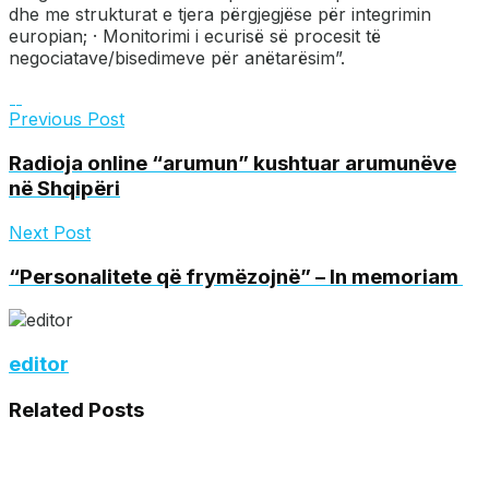
dhe me strukturat e tjera përgjegjëse për integrimin
europian; · Monitorimi i ecurisë së procesit të
negociatave/bisedimeve për anëtarësim”.
Previous Post
Radioja online “arumun” kushtuar arumunëve
në Shqipëri
Next Post
“Personalitete që frymëzojnë” – In memoriam
editor
Related
Posts