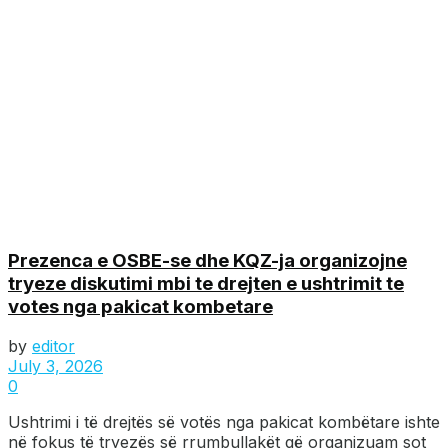
Prezenca e OSBE-se dhe KQZ-ja organizojne
tryeze diskutimi mbi te drejten e ushtrimit te
votes nga pakicat kombetare
by
editor
July 3, 2026
0
Ushtrimi i të drejtës së votës nga pakicat kombëtare ishte
në fokus të tryezës së rrumbullakët që organizuam sot