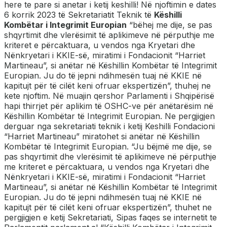
here te pare si anetar i ketij keshilli! Në njoftimin e dates
6 korrik 2023 të Sekretariatit Teknik të
Këshilli
Kombëtar i Integrimit Europian
“bëhej me dije, se pas
shqyrtimit dhe vlerësimit të aplikimeve në përputhje me
kriteret e përcaktuara, u vendos nga Kryetari dhe
Nënkryetari i KKIE-së, miratimi i Fondacionit “Harriet
Martineau”, si anëtar në Këshillin Kombëtar të Integrimit
Europian. Ju do të jepni ndihmesën tuaj në KKIE në
kapitujt për të cilët keni ofruar ekspertizën”, thuhej ne
kete njoftim. Në muajin qershor Parlamenti i Shqipërisë
hapi thirrjet për aplikim të OSHC-ve për anëtarësim në
Këshillin Kombëtar të Integrimit Europian. Ne pergjigjen
derguar nga sekretariati teknik i ketij Keshilli Fondacioni
“Harriet Martineau” miratohet si anëtar në Këshillin
Kombëtar të Integrimit Europian. “Ju bëjmë me dije, se
pas shqyrtimit dhe vlerësimit të aplikimeve në përputhje
me kriteret e përcaktuara, u vendos nga Kryetari dhe
Nënkryetari i KKIE-së, miratimi i Fondacionit “Harriet
Martineau”, si anëtar në Këshillin Kombëtar të Integrimit
Europian. Ju do të jepni ndihmesën tuaj në KKIE në
kapitujt për të cilët keni ofruar ekspertizën”, thuhet ne
pergjigjen e ketij Sekretariati, Sipas faqes se internetit te