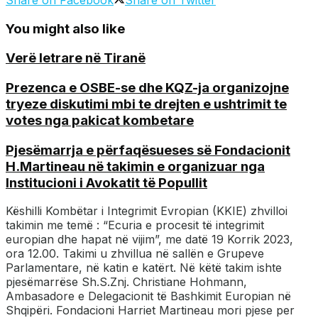
You might also like
Verë letrare në Tiranë
Prezenca e OSBE-se dhe KQZ-ja organizojne
tryeze diskutimi mbi te drejten e ushtrimit te
votes nga pakicat kombetare
Pjesëmarrja e përfaqësueses së Fondacionit
H.Martineau në takimin e organizuar nga
Institucioni i Avokatit të Popullit
Këshilli Kombëtar i Integrimit Evropian (KKIE) zhvilloi
takimin me temë : “Ecuria e procesit të integrimit
europian dhe hapat në vijim”, me datë 19 Korrik 2023,
ora 12.00. Takimi u zhvillua në sallën e Grupeve
Parlamentare, në katin e katërt. Në këtë takim ishte
pjesëmarrëse Sh.S.Znj. Christiane Hohmann,
Ambasadore e Delegacionit të Bashkimit Europian në
Shqipëri. Fondacioni Harriet Martineau mori pjese per