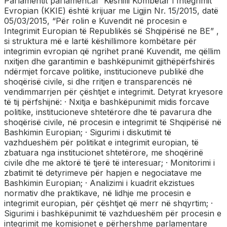
Parlamentit parlament.al “Këshilli Kombëtar i Integrimit
Evropian (KKIE) është krijuar me Ligjin Nr. 15/2015, datë
05/03/2015, “Për rolin e Kuvendit në procesin e
Integrimit Europian të Republikës së Shqipërisë ne BE” ,
si struktura më e lartë këshillimore kombëtare për
integrimin evropian që ngrihet pranë Kuvendit, me qëllim
nxitjen dhe garantimin e bashkëpunimit gjithëpërfshirës
ndërmjet forcave politike, institucioneve publikë dhe
shoqërisë civile, si dhe rritjen e transparencës në
vendimmarrjen për çështjet e integrimit. Detyrat kryesore
të tij përfshijnë: · Nxitja e bashkëpunimit midis forcave
politike, institucioneve shtetërore dhe të pavarura dhe
shoqërisë civile, në procesin e integrimit të Shqipërisë në
Bashkimin Europian; · Sigurimi i diskutimit të
vazhdueshëm për politikat e integrimit europian, të
zbatuara nga institucionet shtetërore, me shoqërinë
civile dhe me aktorë të tjerë të interesuar; · Monitorimi i
zbatimit të detyrimeve për hapjen e negociatave me
Bashkimin Europian; · Analizimi i kuadrit ekzistues
normativ dhe praktikave, në lidhje me procesin e
integrimit europian, për çështjet që merr në shqyrtim; ·
Sigurimi i bashkëpunimit të vazhdueshëm për procesin e
integrimit me komisionet e përhershme parlamentare