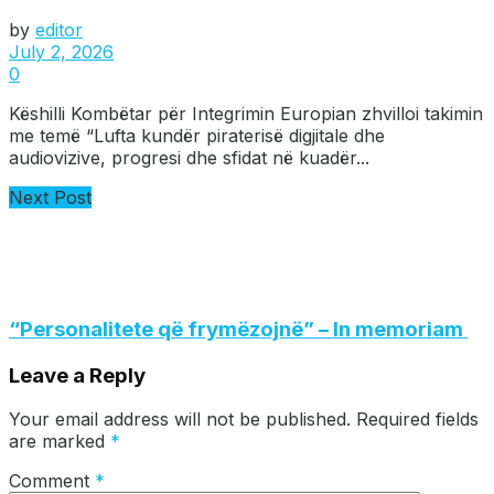
by
editor
July 2, 2026
0
Këshilli Kombëtar për Integrimin Europian zhvilloi takimin
me temë “Lufta kundër piraterisë digjitale dhe
audiovizive, progresi dhe sfidat në kuadër...
Next Post
“Personalitete që frymëzojnë” – In memoriam
Leave a Reply
Your email address will not be published.
Required fields
are marked
*
Comment
*