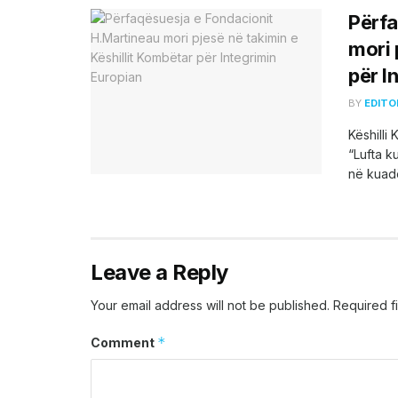
Përfa
mori 
për I
BY
EDITO
Këshilli
“Lufta k
në kuadë
Leave a Reply
Your email address will not be published.
Required f
*
Comment