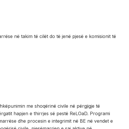
ëse në takim të cilët do të jenë pjesë e komisionit të
hkëpunimin me shoqërinë civile në përgjigje të
ërgatit hapjen e thirrjes së pestë ReLOaD. Programi
rrëse dhe procesin e integrimit në BE në vendet e
oqërisë civile, pjesëmarrjen e saj aktive në