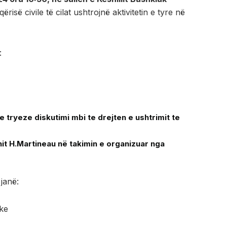
ërisë civile të cilat ushtrojnë aktivitetin e tyre në
:
tryeze diskutimi mbi te drejten e ushtrimit te
t H.Martineau në takimin e organizuar nga
 janë:
ike