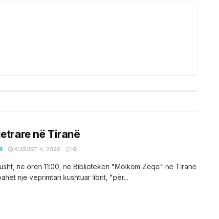
letrare në Tiranë
R
AUGUST 4, 2026
0
sht, në orën 11:00, në Bibliotekën "Moikom Zeqo" në Tiranë
het nje veprimtari kushtuar librit, "për...