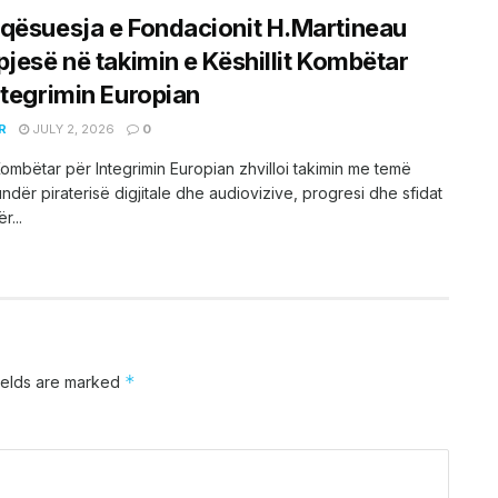
qësuesja e Fondacionit H.Martineau
pjesë në takimin e Këshillit Kombëtar
ntegrimin Europian
R
JULY 2, 2026
0
 Kombëtar për Integrimin Europian zhvilloi takimin me temë
undër piraterisë digjitale dhe audiovizive, progresi dhe sfidat
r...
*
ields are marked