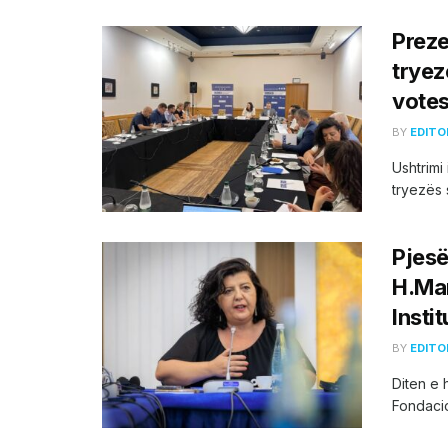
Preze
tryez
votes
BY
EDITO
Ushtrimi
tryezës 
Pjesë
H.Mar
Instit
BY
EDITO
Diten e 
Fondacio