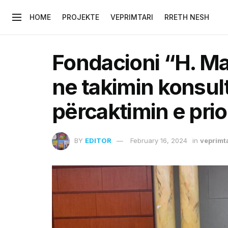
HOME
PROJEKTE
VEPRIMTARI
RRETH NESH
Fondacioni “H. Ma
ne takimin konsu
përcaktimin e pri
BY
EDITOR
February 16, 2024
in
veprimt