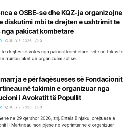
nca e OSBE-se dhe KQZ-ja organizojne
e diskutimi mbi te drejten e ushtrimit te
 nga pakicat kombetare
R
JULY 3, 2026
0
 i të drejtës së votës nga pakicat kombëtare ishte në fokus të
së rrumbullakët që organizuam sot së...
marrja e përfaqësueses së Fondacionit
tineau në takimin e organizuar nga
ucioni i Avokatit të Popullit
R
JULY 2, 2026
0
hene ne 29 qershor 2026, znj. Entela Binjaku, drejtuese e
nit H.Martineau mori pjese ne veprimtarine e organizuar...