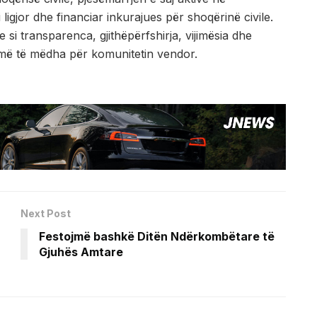
 ligjor dhe financiar inkurajues për shoqërinë civile.
si transparenca, gjithëpërfshirja, vijimësia dhe
ve më të mëdha për komunitetin vendor.
Next Post
Festojmë bashkë Ditën Ndërkombëtare të
Gjuhës Amtare