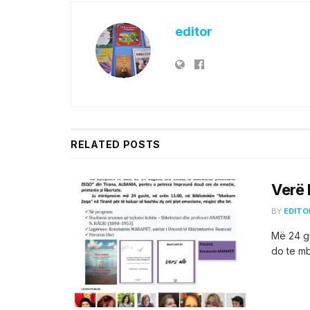
editor
RELATED
POSTS
Verë 
BY
EDITO
Më 24 gu
do te mba