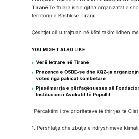
Tiranë
.Të ftuara ishin gjitha organizatat e shoq
territorin e Bashkisë Tiranë.
Çështjet që u trajtuan në këtë takim lidhen me
YOU MIGHT ALSO LIKE
Verë letrare në Tiranë
Prezenca e OSBE-se dhe KQZ-ja organizojne 
votes nga pakicat kombetare
Pjesëmarrja e përfaqësueses së Fondacioni
Institucioni i Avokatit të Popullit
-Përcaktimi i tre prioriteteve të thirrjes të Cilat
1. Përshtatja dhe zbutja e ndryshimeve klimat