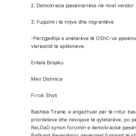
2.
Demokracia pjesëmarrëse në nivel vendor
3. ⁠Fuqizimi i të rinjve dhe migrantëve
-Përzgjedhja e anëtarëve të OShC-ve pjesëmarr
vlerësimit të aplikimeve.
Entela Binjaku
Meri Dishnica
Frrok Shyti
Bashkia Tiranë, e angazhuar për të rritur bas
prioriteteve dhe nevojave të qytetarëve, po p
ReLOaD synon forcimin e demokracisë pjesëma
Ballkanit Perëndimor nëpërmjet fuqizimit të sh