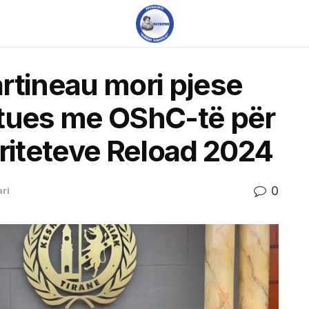
rtineau mori pjese
ltues me OShC-të për
oriteteve Reload 2024
0
ari