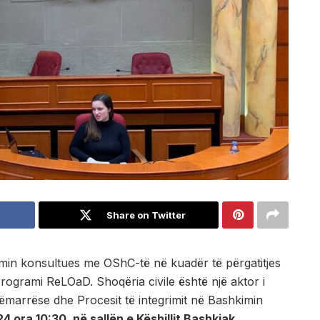
Share on Twitter
min konsultues me OShC-të në kuadër të përgatitjes
Programi ReLOaD. Shoqëria civile është një aktor i
marrëse dhe Procesit të integrimit në Bashkimin
 ora 10:30, në sallën e Këshillit Bashkiak