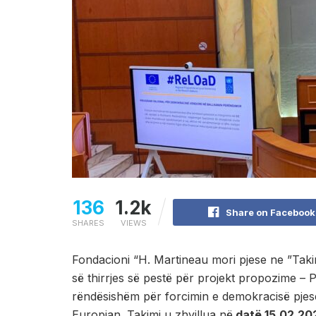
136
1.2k
Share on Facebook
SHARES
VIEWS
Fondacioni “H. Martineau mori pjese ne ”Taki
së thirrjes së pestë për projekt propozime – 
rëndësishëm për forcimin e demokracisë pjesë
Europian. Takimi u zhvillua në
datë 15.02.2024