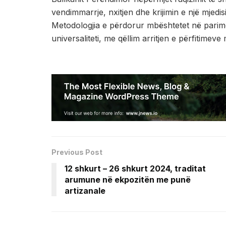
vendimmarrje, nxitjen dhe krijimin e një mjedisi
Metodologjia e përdorur mbështetet në parime 
universaliteti, me qëllim arritjen e përfitime
Previous Post
12 shkurt – 26 shkurt 2024, traditat
arumune në ekpozitën me punë
artizanale