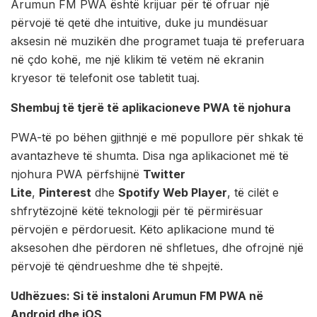
Arumun FM PWA është krijuar për të ofruar një
përvojë të qetë dhe intuitive, duke ju mundësuar
aksesin në muzikën dhe programet tuaja të preferuara
në çdo kohë, me një klikim të vetëm në ekranin
kryesor të telefonit ose tabletit tuaj.
Shembuj të tjerë të aplikacioneve PWA të njohura
PWA-të po bëhen gjithnjë e më popullore për shkak të
avantazheve të shumta. Disa nga aplikacionet më të
njohura PWA përfshijnë
Twitter
Lite
,
Pinterest
dhe
Spotify Web Player
, të cilët e
shfrytëzojnë këtë teknologji për të përmirësuar
përvojën e përdoruesit. Këto aplikacione mund të
aksesohen dhe përdoren në shfletues, dhe ofrojnë një
përvojë të qëndrueshme dhe të shpejtë.
Udhëzues: Si të instaloni Arumun FM PWA në
Android dhe iOS