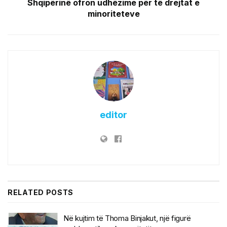
Shqipërinë ofron udhëzime për të drejtat e
minoriteteve
editor
RELATED
POSTS
Në kujtim të Thoma Binjakut, një figurë