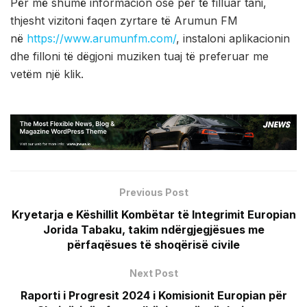
Për më shumë informacion ose për të filluar tani,
thjesht vizitoni faqen zyrtare të Arumun FM
në
https://www.arumunfm.com/
, instaloni aplikacionin
dhe filloni të dëgjoni muziken tuaj të preferuar me
vetëm një klik.
Previous Post
Kryetarja e Këshillit Kombëtar të Integrimit Europian
Jorida Tabaku, takim ndërgjegjësues me
përfaqësues të shoqërisë civile
Next Post
Raporti i Progresit 2024 i Komisionit Europian për