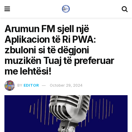
Arumun FM sjell një
Aplikacion të Ri PWA:
zbuloni si të dëgjoni
muzikën Tuaj të preferuar
me lehtësi!
BY
EDITOR
October 29, 2024