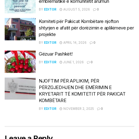
emblematike e komunitetit arumun
BY
EDITOR
AUGUST 5, 2026
0
Komiteti për Pakicat Kombëtare njofton
shtyrjen e afatit për dorëzimin e aplikimeve per
projekte
BY
EDITOR
APRIL 14, 2026
0
Gëzuar Pashkët!
BY
EDITOR
JUNE 1, 2026
0
NJOFTIM PËR APLIKIM, PËR
PËRZGJEDHJEN DHE EMËRIMIN E
KRYETARIT TË KOMITETIT PËR PAKICAT
KOMBËTARE
BY
EDITOR
NOVEMBER 2, 2025
0
Leave a Reply