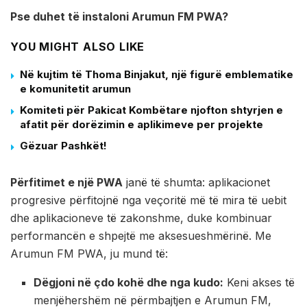
Pse duhet të instaloni Arumun FM PWA?
YOU MIGHT ALSO LIKE
Në kujtim të Thoma Binjakut, një figurë emblematike
e komunitetit arumun
Komiteti për Pakicat Kombëtare njofton shtyrjen e
afatit për dorëzimin e aplikimeve per projekte
Gëzuar Pashkët!
Përfitimet e një PWA
janë të shumta: aplikacionet
progresive përfitojnë nga veçoritë më të mira të uebit
dhe aplikacioneve të zakonshme, duke kombinuar
performancën e shpejtë me aksesueshmërinë. Me
Arumun FM PWA, ju mund të:
Dëgjoni në çdo kohë dhe nga kudo:
Keni akses të
menjëhershëm në përmbajtjen e Arumun FM,