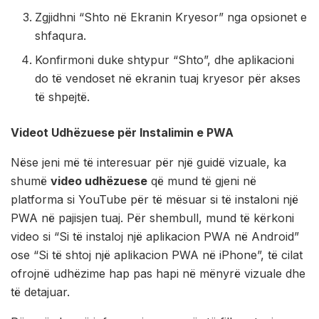
Zgjidhni “Shto në Ekranin Kryesor” nga opsionet e
shfaqura.
Konfirmoni duke shtypur “Shto”, dhe aplikacioni
do të vendoset në ekranin tuaj kryesor për akses
të shpejtë.
Videot Udhëzuese për Instalimin e PWA
Nëse jeni më të interesuar për një guidë vizuale, ka
shumë
video udhëzuese
që mund të gjeni në
platforma si YouTube për të mësuar si të instaloni një
PWA në pajisjen tuaj. Për shembull, mund të kërkoni
video si “Si të instaloj një aplikacion PWA në Android”
ose “Si të shtoj një aplikacion PWA në iPhone”, të cilat
ofrojnë udhëzime hap pas hapi në mënyrë vizuale dhe
të detajuar.