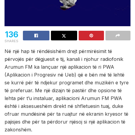
136
SHARES
Në një hap të rëndësishëm drejt përmirësimit të
përvojës për dëgjuesit e tij, kanali i njohur radiofonik
Arumun FM ka lançuar një aplikacion të ri PWA
(Aplikacion i Progresiv në Ueb) që e bën më të lehtë
se kurrë për të ndjekur programet dhe muzikën e tyre
të preferuar. Me një dizajn të pastër dhe opsione të
lehta për t’u instaluar, aplikacioni Arumun FM PWA
është i aksesueshëm direkt në shfletuesin tuaj, duke
ofruar mundësinë për ta ruajtur në ekranin kryesor të
pajisjes dhe për ta përdorur njësoj si një aplikacion të
zakonshëm.